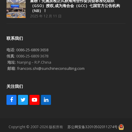
重磅！先施质检正式获海湾合作委员会标准化组织
（GSO）授权,成为海合会（GCC）七国官方公告机构
（NB）！
2025 年 12 月 11 日
联系我们
电话:
0086-25-6809 3658
传真:
0086-25-6809 3678
地址:
Nanjing – R.P.China
邮箱:
francois.shi@sunchineconsulting.com
关注我们
F
T
Y
L
a
w
o
i
c
i
u
n
e
t
T
k
b
t
u
e
Copyright © 2007-2026 版权所有
苏公网安备32010502011274号
o
e
b
d