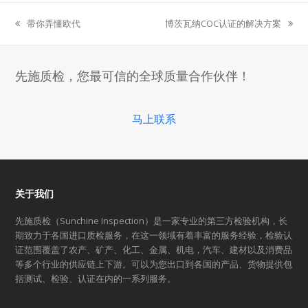
带你弄懂欧代
博茨瓦纳COC认证的解决方案
previous
next
post:
post:
先施质检，您最可信的全球质量合作伙伴！
马上联系
关于我们
先施质检（Sunchine Inspection）是一家专业的第三方检验机构，长
期致力于各国进口质检服务，在这一领域有着丰富的服务经验，检验认
证范围覆盖了农产、矿产、化工、金属、机电，汽车、建材以及消费品
等多个行业的供应链上下游。可以为您出口到各国的产品、货物提供包
括测试、检验、认证在内的一系列服务。