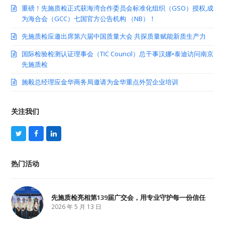
重磅！先施质检正式获海湾合作委员会标准化组织（GSO）授权,成
为海合会（GCC）七国官方公告机构 （NB）！
先施质检应邀出席第六届中国质量大会 共探质量赋能新质生产力
国际检验检测认证理事会（TIC Council）总干事汉娜•泰迪访问南京
先施质检
施毅总经理应金华商务局邀请为金华重点外贸企业培训
关注我们
T
F
L
w
a
i
i
c
n
t
e
k
热门活动
t
b
e
e
o
d
r
o
I
k
n
先施质检亮相第139届广交会，用专业守护每一份信任
2026 年 5 月 13 日