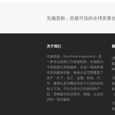
先施质检，您最可信的全球质量
关于我们
先施质检（Sunchine Inspection）是
一家专业的第三方检验机构，长期致力
起
于各国进口质检服务，在这一领域有着
M
丰富的服务经验，检验认证范围覆盖了
农产、矿产、化工、金属、机电，汽
车、建材以及消费品等多个行业的供应
会
链上下游。可以为您出口到各国的产
会
品、货物提供包括测试、检验、认证在
（
内的一系列服务。
会