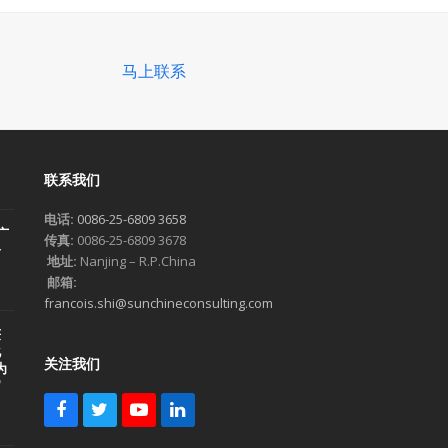
马上联系
联系我们
电话:
0086-25-6809 3658
广
传真:
0086-25-6809 3678
一
地址:
Nanjing – R.P.China
邮箱:
francois.shi@sunchineconsulting.com
获
化
关注我们
为
官
F
T
Y
L
a
w
o
i