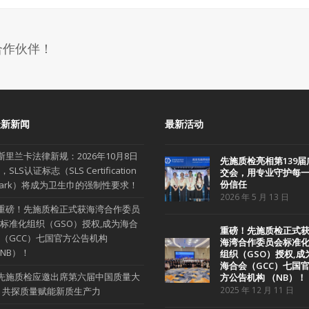
合作伙伴！
最新新闻
最新活动
斯里兰卡法律新规：2026年10月8日
先施质检亮相第139届
，SLS认证标志（SLS Certification
交会，用专业守护每
份信任
ark）将成为卫生巾的强制性要求！
2026 年 5 月 13 日
重磅！先施质检正式获海湾合作委员
标准化组织（GSO）授权,成为海合
重磅！先施质检正式
（GCC）七国官方公告机构
海湾合作委员会标准
NB）！
组织（GSO）授权,成
海合会（GCC）七国
先施质检应邀出席第六届中国质量大
方公告机构 （NB）！
2025 年 12 月 11 日
 共探质量赋能新质生产力