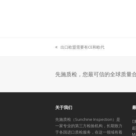
出口欧盟需要有CE和欧代
previous
post:
先施质检，您最可信的全球质量
关于我们
先施质检（Sunchine Inspection）是
一家专业的第三方检验机构，长期致力
起
于各国进口质检服务，在这一领域有着
M