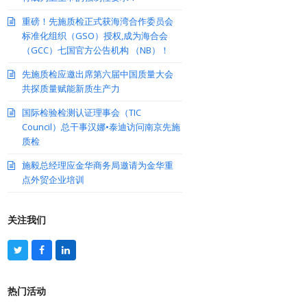
重磅！先施质检正式获海湾合作委员会
标准化组织（GSO）授权,成为海合会
（GCC）七国官方公告机构 （NB）！
先施质检应邀出席第六届中国质量大会
共探质量赋能新质生产力
国际检验检测认证理事会（TIC
Council）总干事汉娜•泰迪访问南京先施
质检
施毅总经理应金华商务局邀请为金华重
点外贸企业培训
关注我们
T
F
L
w
a
i
i
c
n
t
e
k
热门活动
t
b
e
e
o
d