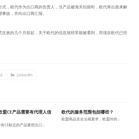
方式，欧代作为出口商的负责人，当产品被海关扣留时，欧代将出面来解
理事故，并向出口商汇报。
式生效的几个月前起，关于欧代的信息就经常能被看到，而现在欧代已经
st
LinkedIn
欧盟CE产品需要有代理人信
欧代的服务范围包括哪些？
欧盟商品安全法规要求，欧盟外的…
有CE标志的产品要想出口…