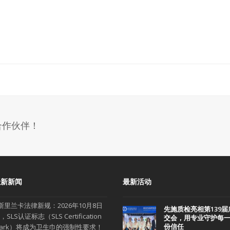
合作伙伴！
最新新闻
最新活动
斯里兰卡法律新规：2026年10月8日
先施质检亮相第139届
，SLS认证标志（SLS Certification
交会，用专业守护每
份信任
ark）将成为卫生巾的强制性要求！