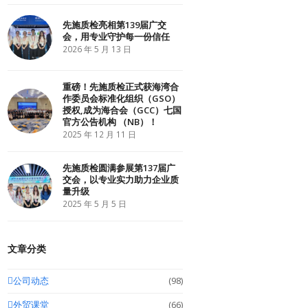
r
o
I
k
n
先施质检亮相第139届广交
会，用专业守护每一份信任
2026 年 5 月 13 日
重磅！先施质检正式获海湾合
作委员会标准化组织（GSO）
授权,成为海合会（GCC）七国
官方公告机构 （NB）！
2025 年 12 月 11 日
先施质检圆满参展第137届广
交会，以专业实力助力企业质
量升级
2025 年 5 月 5 日
文章分类
公司动态
(98)
外贸课堂
(66)