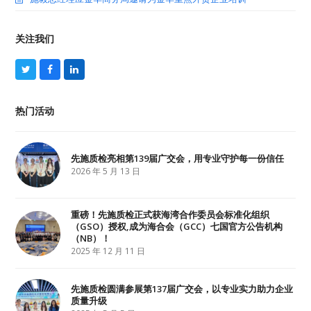
关注我们
T
F
L
w
a
i
i
c
n
t
e
k
热门活动
t
b
e
e
o
d
r
o
I
k
n
先施质检亮相第139届广交会，用专业守护每一份信任
2026 年 5 月 13 日
重磅！先施质检正式获海湾合作委员会标准化组织
（GSO）授权,成为海合会（GCC）七国官方公告机构
（NB）！
2025 年 12 月 11 日
先施质检圆满参展第137届广交会，以专业实力助力企业
质量升级