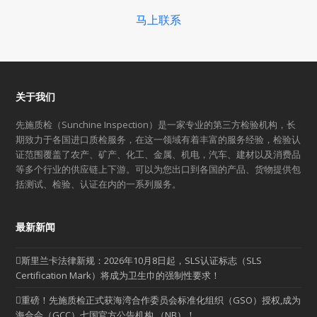
马上联系
关于我们
先施质检（Sunchine Inspection）是一家专业的第三方检验机构，长
期致力于各国进口质检服务，在这一领域有着丰富的服务经验，检验认
证范围覆盖了农产、矿产、化工、金属、机电，汽车、建材以及消费品
等多个行业的供应链上下游。可以为您出口到各国的产品、货物提供包
括测试、检验、认证在内的一系列服务。
最新新闻
斯里兰卡法律新规：2026年10月8日起，SLS认证标志（SLS
Certification Mark）将成为卫生巾的强制性要求！
重磅！先施质检正式获海湾合作委员会标准化组织（GSO）授权,成为
海合会（GCC）七国官方公告机构 （NB）！