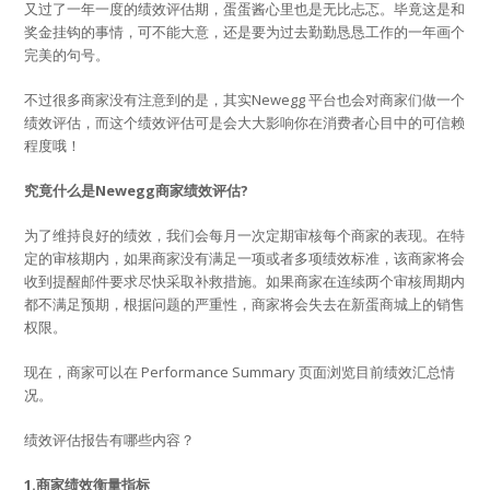
又过了一年一度的绩效评估期，蛋蛋酱心里也是无比忐忑。毕竟这是和
奖金挂钩的事情，可不能大意，还是要为过去勤勤恳恳工作的一年画个
完美的句号。
不过很多商家没有注意到的是，其实Newegg 平台也会对商家们做一个
绩效评估，而这个绩效评估可是会大大影响你在消费者心目中的可信赖
程度哦！
究竟什么是Newegg商家绩效评估?
为了维持良好的绩效，我们会每月一次定期审核每个商家的表现。在特
定的审核期内，如果商家没有满足一项或者多项绩效标准，该商家将会
收到提醒邮件要求尽快采取补救措施。如果商家在连续两个审核周期内
都不满足预期，根据问题的严重性，商家将会失去在新蛋商城上的销售
权限。
现在，商家可以在 Performance Summary 页面浏览目前绩效汇总情
况。
绩效评估报告有哪些内容？
1.
商家绩效衡量指标