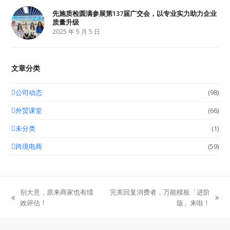
先施质检圆满参展第137届广交会，以专业实力助力企业
质量升级
2025 年 5 月 5 日
文章分类
公司动态
(98)
外贸课堂
(66)
未分类
(1)
跨境电商
(59)
​别大意，原来商家也有绩
完美回复消费者，万能模板「进阶
previous
next
效评估！
版」来啦！
post:
post: