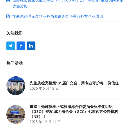
先施质检
施毅总经理应金华商务局邀请为金华重点外贸企业培训
关注我们
T
F
L
w
a
i
i
c
n
t
e
k
热门活动
t
b
e
e
o
d
r
o
I
k
n
先施质检亮相第139届广交会，用专业守护每一份信任
2026 年 5 月 13 日
重磅！先施质检正式获海湾合作委员会标准化组织
（GSO）授权,成为海合会（GCC）七国官方公告机构
（NB）！
2025 年 12 月 11 日