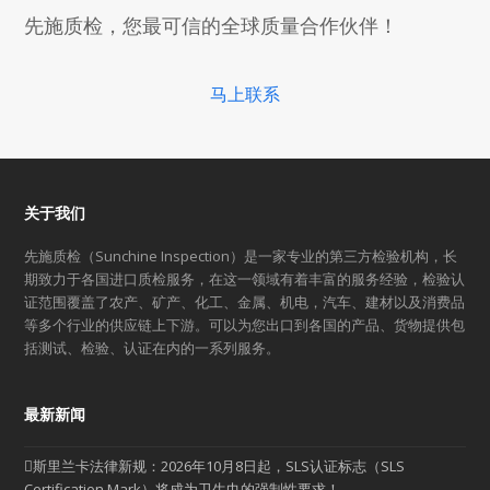
先施质检，您最可信的全球质量合作伙伴！
马上联系
关于我们
先施质检（Sunchine Inspection）是一家专业的第三方检验机构，长
期致力于各国进口质检服务，在这一领域有着丰富的服务经验，检验认
证范围覆盖了农产、矿产、化工、金属、机电，汽车、建材以及消费品
等多个行业的供应链上下游。可以为您出口到各国的产品、货物提供包
括测试、检验、认证在内的一系列服务。
最新新闻
斯里兰卡法律新规：2026年10月8日起，SLS认证标志（SLS
Certification Mark）将成为卫生巾的强制性要求！