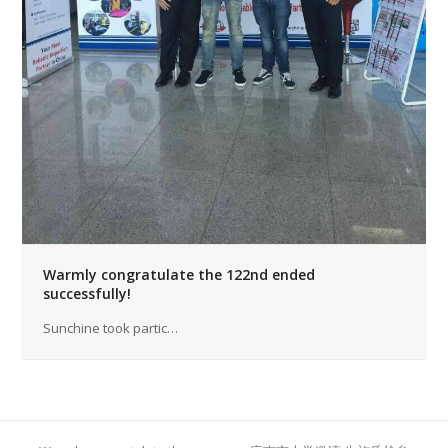
Warmly congratulate the 122nd ended
successfully!
Sunchine took partic…