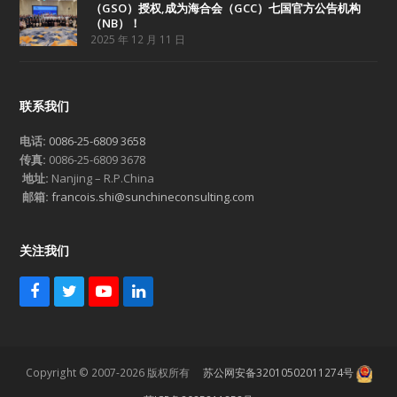
（GSO）授权,成为海合会（GCC）七国官方公告机构
（NB）！
2025 年 12 月 11 日
联系我们
电话:
0086-25-6809 3658
传真:
0086-25-6809 3678
地址:
Nanjing – R.P.China
邮箱:
francois.shi@sunchineconsulting.com
关注我们
F
T
Y
L
a
w
o
i
c
i
u
n
e
t
T
k
b
t
u
e
Copyright © 2007-2026 版权所有
苏公网安备32010502011274号
o
e
b
d
o
r
e
I