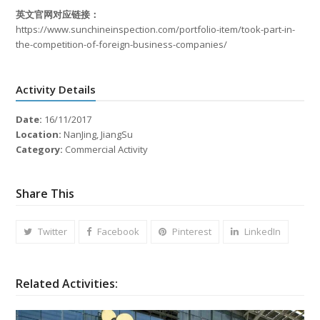
英文官网对应链接：
https://www.sunchineinspection.com/portfolio-item/took-part-in-
the-competition-of-foreign-business-companies/
Activity Details
Date:
16/11/2017
Location:
NanJing, JiangSu
Category:
Commercial Activity
Share This
Twitter
Facebook
Pinterest
LinkedIn
Related Activities: