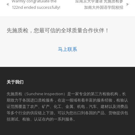
Warmly congratulate the
应南京大学邀请 先施质检参
previous
next
122nd ended successfully!
加南大外国语学院校招
post:
post:
先施质检，您最可信的全球质量合作伙伴！
马上联系
关于我们
先施质检（Sunchine Inspection）是一家专业的第三方检验机构，长
期致力于各国进口质检服务，在这一领域有着丰富的服务经验，检验认
证范围覆盖了农产、矿产、化工、金属、机电，汽车、建材以及消费品
等多个行业的供应链上下游。可以为您出口到各国的产品、货物提供包
括测试、检验、认证在内的一系列服务。