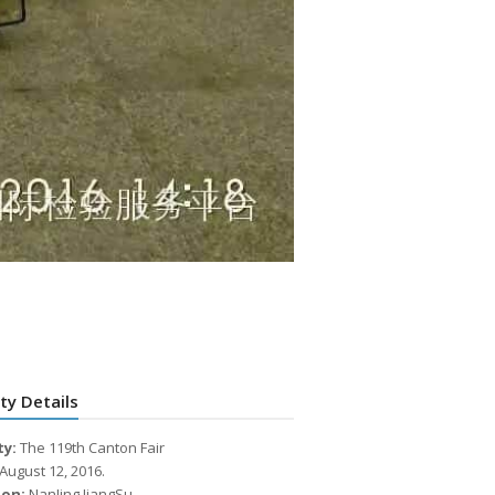
ity Details
ty:
The 119th Canton Fair
August 12, 2016.
ion:
NanJing JiangSu