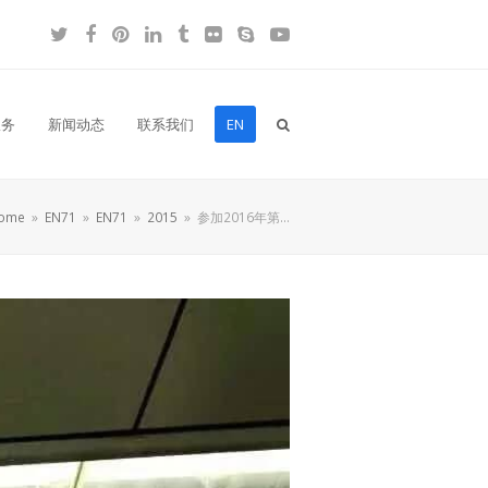
Twitter
Facebook
Pinterest
LinkedIn
Tumblr
Flickr
Skype
YouTube
服务
新闻动态
联系我们
EN
ome
»
EN71
»
EN71
»
2015
»
参加2016年第…