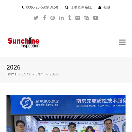
0086-25-6809 3658
证书查询系统
登录
Twitter
Facebook
Pinterest
LinkedIn
Tumblr
Flickr
Skype
YouTube
2026
Home
»
EN71
»
EN71
»
2026