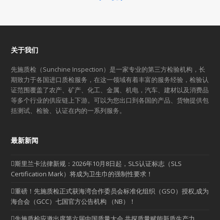
关于我们
先施质检（Sunchine Inspection）是一家专业的第三方检验机构，长
期致力于各国进口质检服务，在这一领域有着丰富的服务经验，检验认
证范围覆盖了农产、矿产、化工、金属、机电，汽车、建材以及消费品
等多个行业的供应链上下游。可以为您出口到各国的产品、货物提供包
括测试、检验、认证在内的一系列服务。
最新新闻
斯里兰卡法律新规：2026年10月8日起，SLS认证标志（SLS
Certification Mark）将成为卫生巾的强制性要求！
重磅！先施质检正式获海湾合作委员会标准化组织（GSO）授权,成为
海合会（GCC）七国官方公告机构 （NB）！
先施质检应邀出席第六届中国质量大会 共探质量赋能新质生产力