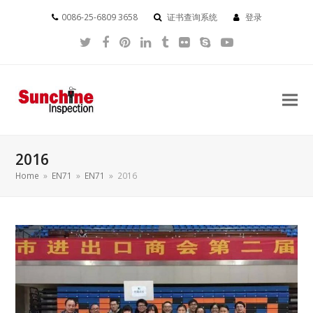
0086-25-6809 3658
证书查询系统
登录
Twitter
Facebook
Pinterest
LinkedIn
Tumblr
Flickr
Skype
YouTube
2016
Home
»
EN71
»
EN71
»
2016