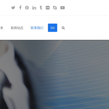
Twitter
Facebook
Pinterest
LinkedIn
Tumblr
Flickr
Skype
YouTube
服务
新闻动态
联系我们
EN