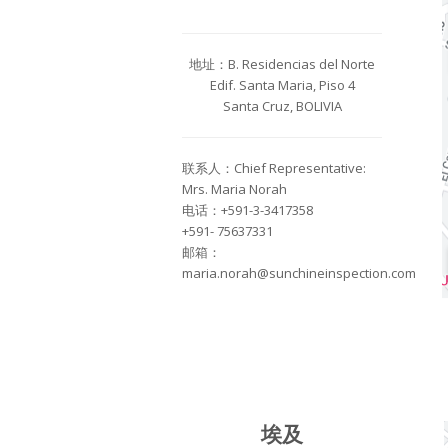
地址：B. Residencias del Norte
Edif. Santa Maria, Piso 4
Santa Cruz, BOLIVIA
联系人：Chief Representative:
Mrs. Maria Norah
电话：+591-3-3417358
+591- 75637331
邮箱：
maria.norah@sunchineinspection.com
埃及