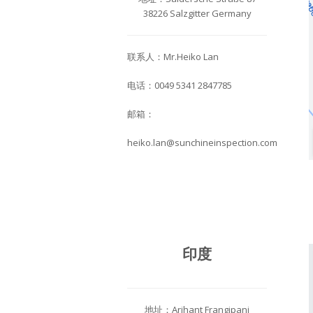
38226 Salzgitter Germany
联系人：Mr.Heiko Lan
电话：0049 5341 2847785
邮箱：
heiko.lan@sunchineinspection.com
印度
地址：Arihant Frangipani