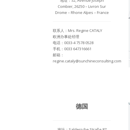
地址：52, Avenue Joseph
Combier, 26250 – Livron Sur
Drome – Rhone Alpes – France
联系人：Mrs. Regine CATALY
欧洲办事处经理
电话：0033-4 7578 0528
手机：0033 647316661
邮箱：
regine.cataly@sunchineconsulting.com
德国
地址：Saldersche Straße 87