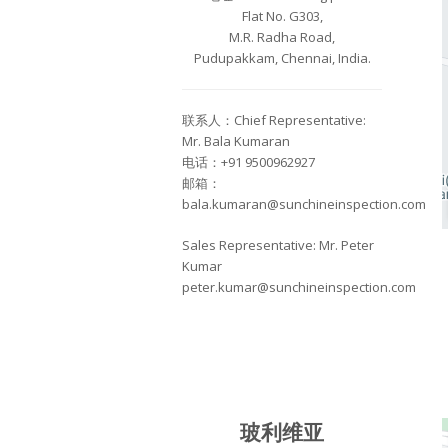
Flat No. G303,
M.R. Radha Road,
Pudupakkam, Chennai, India.
联系人：Chief Representative:
Mr. Bala Kumaran
电话：+91 9500962927
邮箱：
bala.kumaran@sunchineinspection.com
Sales Representative: Mr. Peter
Kumar
peter.kumar@sunchineinspection.com
玻利维亚