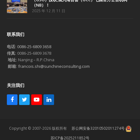
（NB）！
2025 年 12 月 11 日
联系我们
电话:
0086-25-6809 3658
传真:
0086-25-6809 3678
地址:
Nanjing – R.P.China
邮箱:
francois.shi@sunchineconsulting.com
关注我们
F
T
Y
L
a
w
o
i
c
i
u
n
e
t
T
k
b
t
u
e
Copyright © 2007-2026 版权所有
苏公网安备32010502011274号
o
e
b
d
o
r
e
I
苏ICP备2025211852号