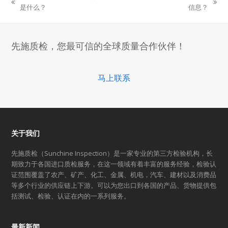
previous
next
是什么？
信息？
post:
post:
先施质检，您最可信的全球质量合作伙伴！
马上联系
关于我们
先施质检（Sunchine Inspection）是一家专业的第三方检验机构，长
期致力于各国进口质检服务，在这一领域有着丰富的服务经验，检验认
证范围覆盖了农产、矿产、化工、金属、机电，汽车、建材以及消费品
等多个行业的供应链上下游。可以为您出口到各国的产品、货物提供包
括测试、检验、认证在内的一系列服务。
最新新闻