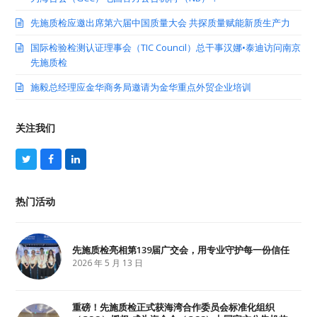
先施质检应邀出席第六届中国质量大会 共探质量赋能新质生产力
国际检验检测认证理事会（TIC Council）总干事汉娜•泰迪访问南京
先施质检
施毅总经理应金华商务局邀请为金华重点外贸企业培训
关注我们
T
F
L
w
a
i
i
c
n
t
e
k
热门活动
t
b
e
e
o
d
r
o
I
k
n
先施质检亮相第139届广交会，用专业守护每一份信任
2026 年 5 月 13 日
重磅！先施质检正式获海湾合作委员会标准化组织