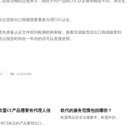
，还跟货物的总值有关，因此不同产品的COC认证费用都会不同。博茨瓦
次出货前出口商都需要重新办理COC认证。
需要先准备认证文件给到检测机构审核，接着完成验货后出口商就能拿到
，那么报告时间在一年内的话可以直接使用。
st
LinkedIn
欧盟CE产品需要有代理人信
欧代的服务范围包括哪些？
欧盟商品安全法规要求，欧盟外的…
有CE标志的产品要想出口…