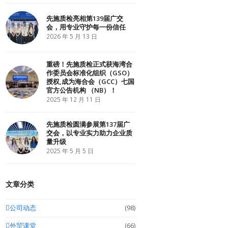
r
o
I
k
n
先施质检亮相第139届广交
会，用专业守护每一份信任
2026 年 5 月 13 日
重磅！先施质检正式获海湾合
作委员会标准化组织（GSO）
授权,成为海合会（GCC）七国
官方公告机构 （NB）！
2025 年 12 月 11 日
先施质检圆满参展第137届广
交会，以专业实力助力企业质
量升级
2025 年 5 月 5 日
文章分类
公司动态
(98)
外贸课堂
(66)