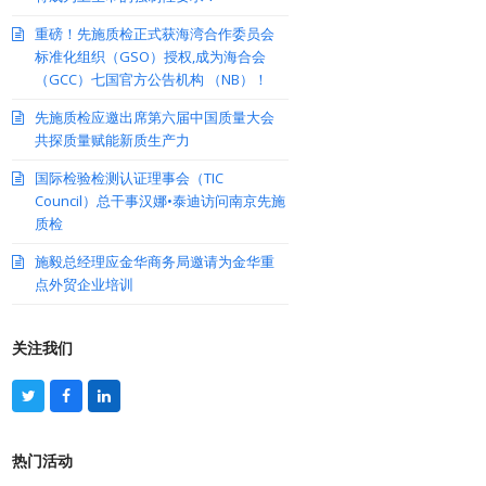
重磅！先施质检正式获海湾合作委员会
标准化组织（GSO）授权,成为海合会
（GCC）七国官方公告机构 （NB）！
先施质检应邀出席第六届中国质量大会
共探质量赋能新质生产力
国际检验检测认证理事会（TIC
Council）总干事汉娜•泰迪访问南京先施
质检
施毅总经理应金华商务局邀请为金华重
点外贸企业培训
关注我们
T
F
L
w
a
i
i
c
n
t
e
k
热门活动
t
b
e
e
o
d