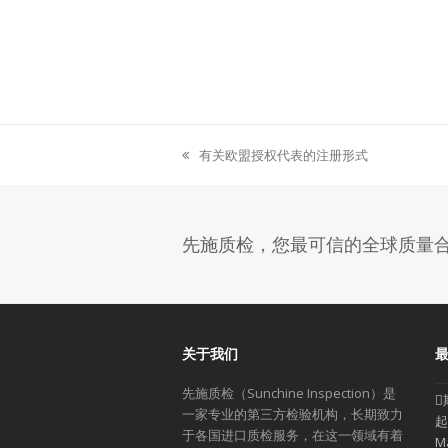
有关欧盟授权代表的注册形式
previous
post:
先施质检，您最可信的全球质量
关于我们
先施质检（Sunchine Inspection）是
一家专业的第三方检验机构，长期致力
起
于各国进口质检服务，在这一领域有着
M