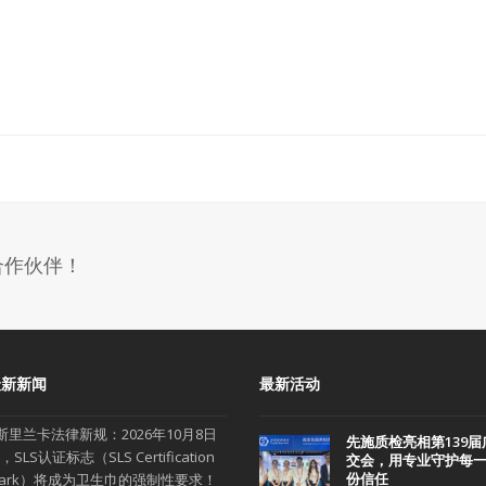
合作伙伴！
最新新闻
最新活动
斯里兰卡法律新规：2026年10月8日
先施质检亮相第139届
，SLS认证标志（SLS Certification
交会，用专业守护每
份信任
ark）将成为卫生巾的强制性要求！