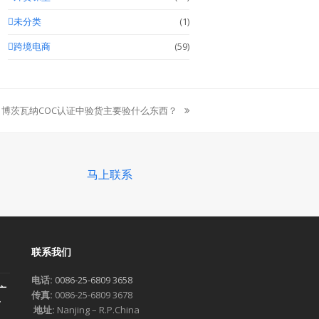
未分类
(1)
跨境电商
(59)
博茨瓦纳COC认证中验货主要验什么东西？
next
post:
马上联系
联系我们
电话:
0086-25-6809 3658
广
传真:
0086-25-6809 3678
一
地址:
Nanjing – R.P.China