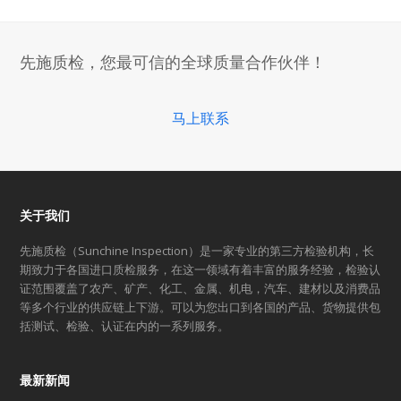
previous
next
post:
post:
先施质检，您最可信的全球质量合作伙伴！
马上联系
关于我们
先施质检（Sunchine Inspection）是一家专业的第三方检验机构，长
期致力于各国进口质检服务，在这一领域有着丰富的服务经验，检验认
证范围覆盖了农产、矿产、化工、金属、机电，汽车、建材以及消费品
等多个行业的供应链上下游。可以为您出口到各国的产品、货物提供包
括测试、检验、认证在内的一系列服务。
最新新闻