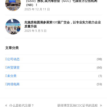
（GSO）授权,成为海合会（GCC）七国官方公告机构
（NB）！
2025 年 12 月 11 日
先施质检圆满参展第137届广交会，以专业实力助力企业
质量升级
2025 年 5 月 5 日
文章分类
公司动态
(98)
外贸课堂
(66)
未分类
(1)
跨境电商
(59)
什么是欧代注册？
获得博茨瓦纳COC证书的流程