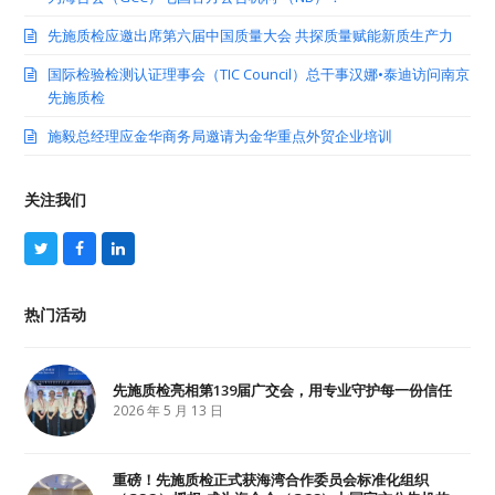
先施质检应邀出席第六届中国质量大会 共探质量赋能新质生产力
国际检验检测认证理事会（TIC Council）总干事汉娜•泰迪访问南京
先施质检
施毅总经理应金华商务局邀请为金华重点外贸企业培训
关注我们
T
F
L
w
a
i
i
c
n
t
e
k
热门活动
t
b
e
e
o
d
r
o
I
k
n
先施质检亮相第139届广交会，用专业守护每一份信任
2026 年 5 月 13 日
重磅！先施质检正式获海湾合作委员会标准化组织