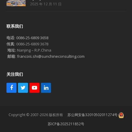
2025 年 12 月 11 日
联系我们
电话:
0086-25-6809 3658
传真:
0086-25-6809 3678
地址:
Nanjing – R.P.China
邮箱:
francois.shi@sunchineconsulting.com
关注我们
F
T
Y
L
a
w
o
i
c
i
u
n
e
t
T
k
b
t
u
e
Copyright © 2007-2026 版权所有
苏公网安备32010502011274号
o
e
b
d
o
r
e
I
苏ICP备2025211852号
k
n