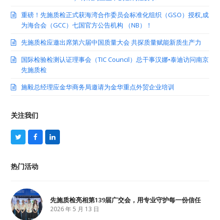
重磅！先施质检正式获海湾合作委员会标准化组织（GSO）授权,成
为海合会（GCC）七国官方公告机构 （NB）！
先施质检应邀出席第六届中国质量大会 共探质量赋能新质生产力
国际检验检测认证理事会（TIC Council）总干事汉娜•泰迪访问南京
先施质检
施毅总经理应金华商务局邀请为金华重点外贸企业培训
关注我们
T
F
L
w
a
i
i
c
n
t
e
k
热门活动
t
b
e
e
o
d
r
o
I
k
n
先施质检亮相第139届广交会，用专业守护每一份信任
2026 年 5 月 13 日