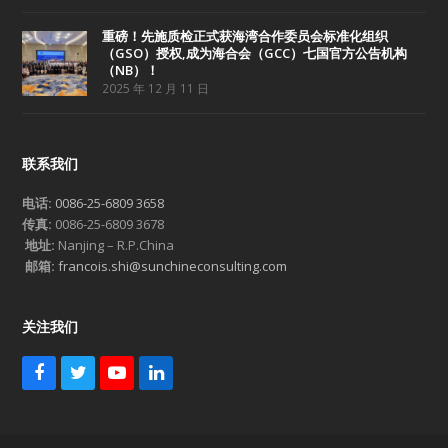
重磅！先施质检正式获海湾合作委员会标准化组织
（GSO）授权,成为海合会（GCC）七国官方公告机构
（NB）！
2025 年 12 月 11 日
联系我们
电话:
0086-25-6809 3658
传真:
0086-25-6809 3678
地址:
Nanjing – R.P.China
邮箱:
francois.shi@sunchineconsulting.com
关注我们
F
T
Y
L
a
w
o
i
c
i
u
n
e
t
T
k