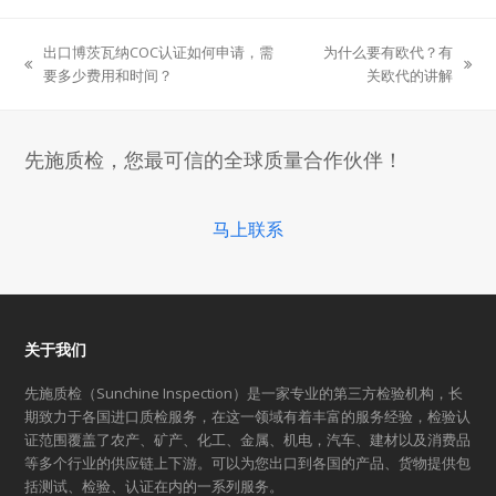
出口博茨瓦纳COC认证如何申请，需
为什么要有欧代？有
previous
next
要多少费用和时间？
关欧代的讲解
post:
post:
先施质检，您最可信的全球质量合作伙伴！
马上联系
关于我们
先施质检（Sunchine Inspection）是一家专业的第三方检验机构，长
期致力于各国进口质检服务，在这一领域有着丰富的服务经验，检验认
证范围覆盖了农产、矿产、化工、金属、机电，汽车、建材以及消费品
等多个行业的供应链上下游。可以为您出口到各国的产品、货物提供包
括测试、检验、认证在内的一系列服务。