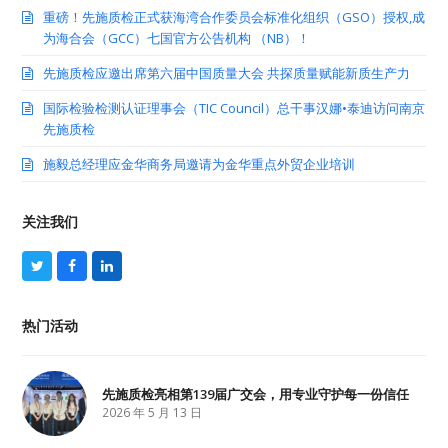
重磅！先施质检正式获海湾合作委员会标准化组织（GSO）授权,成
为海合会（GCC）七国官方公告机构 （NB）！
先施质检应邀出席第六届中国质量大会 共探质量赋能新质生产力
国际检验检测认证理事会（TIC Council）总干事汉娜•泰迪访问南京
先施质检
施毅总经理应金华商务局邀请为金华重点外贸企业培训
关注我们
T
F
L
w
a
i
i
c
n
t
e
k
热门活动
t
b
e
e
o
d
r
o
I
k
n
先施质检亮相第139届广交会，用专业守护每一份信任
2026 年 5 月 13 日