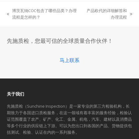
博茨瓦纳COC包含了哪些品类？办理
产品欧代的详细解答和
previous
next
流程是怎样的？
办理流程
post:
post:
先施质检，您最可信的全球质量合作伙伴！
马上联系
关于我们
先施质检（Sunchine Inspection）是一家专业的第三方检验机构，长
期致力于各国进口质检服务，在这一领域有着丰富的服务经验，检验认
证范围覆盖了农产、矿产、化工、金属、机电，汽车、建材以及消费品
等多个行业的供应链上下游。可以为您出口到各国的产品、货物提供包
括测试、检验、认证在内的一系列服务。