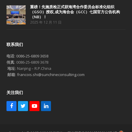
重磅！先施质检正式获海湾合作委员会标准化组织
（GSO）授权,成为海合会（GCC）七国官方公告机构
（NB）！
2025 年 12 月 11 日
联系我们
电话:
0086-25-6809 3658
传真:
0086-25-6809 3678
地址:
Nanjing – R.P.China
邮箱:
francois.shi@sunchineconsulting.com
关注我们
F
T
Y
L
a
w
o
i
c
i
u
n
e
t
T
k
b
t
u
e