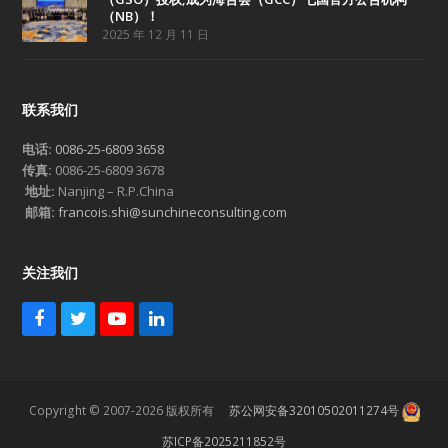
（NB）！
2025 年 12 月 11 日
联系我们
电话:
0086-25-6809 3658
传真:
0086-25-6809 3678
地址:
Nanjing – R.P.China
邮箱:
francois.shi@sunchineconsulting.com
关注我们
F
T
Y
L
a
w
o
i
c
i
u
n
e
t
T
k
b
t
u
e
Copyright © 2007-2026 版权所有
苏公网安备32010502011274号
o
e
b
d
o
r
e
I
苏ICP备2025211852号