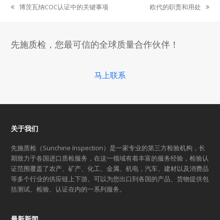
博茨瓦纳COC认证中的关键事项
欧代的职责和用处
previous
next
post:
post:
先施质检，您最可信的全球质量合作伙伴！
马上联系
关于我们
先施质检（Sunchine Inspection）是一家专业的第三方检验机构，长
期致力于各国进口质检服务，在这一领域有着丰富的服务经验，检验认
证范围覆盖了农产、矿产、化工、金属、机电，汽车、建材以及消费品
等多个行业的供应链上下游。可以为您出口到各国的产品、货物提供包
括测试、检验、认证在内的一系列服务。
最新新闻