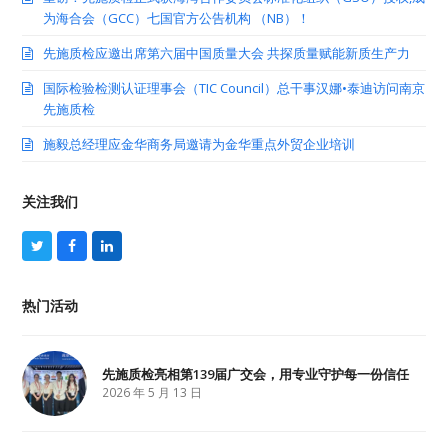
为海合会（GCC）七国官方公告机构 （NB）！
先施质检应邀出席第六届中国质量大会 共探质量赋能新质生产力
国际检验检测认证理事会（TIC Council）总干事汉娜•泰迪访问南京
先施质检
施毅总经理应金华商务局邀请为金华重点外贸企业培训
关注我们
T
F
L
w
a
i
i
c
n
t
e
k
热门活动
t
b
e
e
o
d
r
o
I
k
n
先施质检亮相第139届广交会，用专业守护每一份信任
2026 年 5 月 13 日