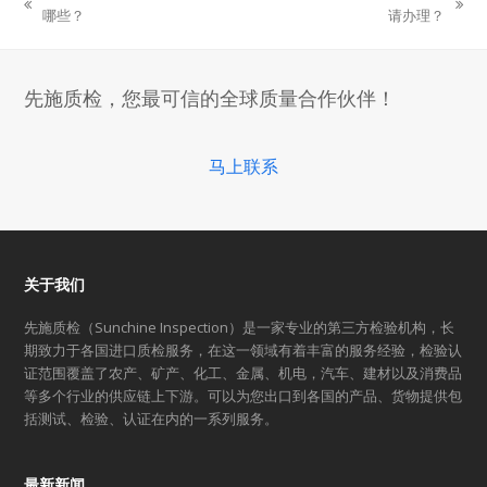
previous
next
哪些？
请办理？
post:
post:
先施质检，您最可信的全球质量合作伙伴！
马上联系
关于我们
先施质检（Sunchine Inspection）是一家专业的第三方检验机构，长
期致力于各国进口质检服务，在这一领域有着丰富的服务经验，检验认
证范围覆盖了农产、矿产、化工、金属、机电，汽车、建材以及消费品
等多个行业的供应链上下游。可以为您出口到各国的产品、货物提供包
括测试、检验、认证在内的一系列服务。
最新新闻