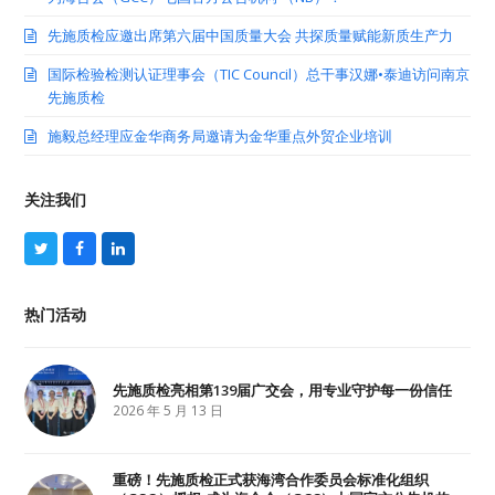
先施质检应邀出席第六届中国质量大会 共探质量赋能新质生产力
国际检验检测认证理事会（TIC Council）总干事汉娜•泰迪访问南京
先施质检
施毅总经理应金华商务局邀请为金华重点外贸企业培训
关注我们
T
F
L
w
a
i
i
c
n
t
e
k
热门活动
t
b
e
e
o
d
r
o
I
k
n
先施质检亮相第139届广交会，用专业守护每一份信任
2026 年 5 月 13 日
重磅！先施质检正式获海湾合作委员会标准化组织