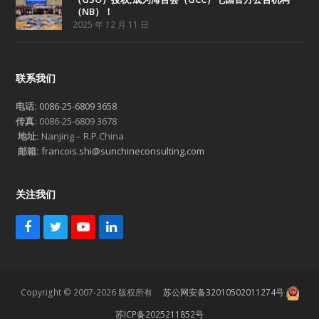
（NB）！
2025 年 12 月 11 日
联系我们
电话:
0086-25-6809 3658
传真:
0086-25-6809 3678
地址:
Nanjing – R.P.China
邮箱:
francois.shi@sunchineconsulting.com
关注我们
F
T
Y
L
a
w
o
i
c
i
u
n
e
t
T
k
b
t
u
e
Copyright © 2007-2026 版权所有
苏公网安备32010502011274号
o
e
b
d
o
r
e
I
苏ICP备2025211852号