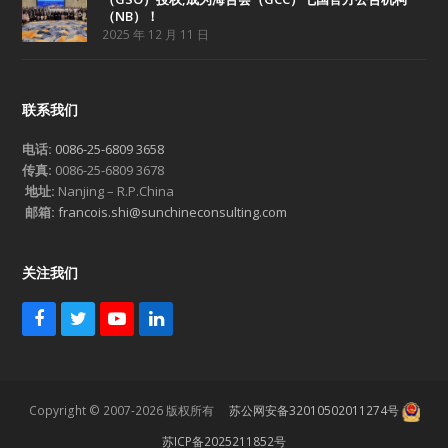
（NB）！
2025 年 12 月 11 日
联系我们
电话:
0086-25-6809 3658
传真:
0086-25-6809 3678
地址:
Nanjing – R.P.China
邮箱:
francois.shi@sunchineconsulting.com
关注我们
F
T
Y
L
a
w
o
i
c
i
u
n
e
t
T
k
b
t
u
e
Copyright © 2007-2026 版权所有
苏公网安备32010502011274号
o
e
b
d
o
r
e
I
苏ICP备2025211852号