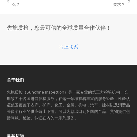
previous
next
么？
要求？
post:
post:
先施质检，您最可信的全球质量合作伙伴！
马上联系
关于我们
先施质检（Sunchine Inspection）是一家专业的第三方检验机构，长
期致力于各国进口质检服务，在这一领域有着丰富的服务经验，检验认
证范围覆盖了农产、矿产、化工、金属、机电，汽车、建材以及消费品
等多个行业的供应链上下游。可以为您出口到各国的产品、货物提供包
括测试、检验、认证在内的一系列服务。
最新新闻