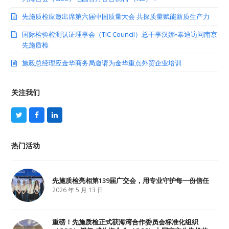
先施质检应邀出席第六届中国质量大会 共探质量赋能新质生产力
国际检验检测认证理事会（TIC Council）总干事汉娜•泰迪访问南京
先施质检
施毅总经理应金华商务局邀请为金华重点外贸企业培训
关注我们
T
F
L
w
a
i
i
c
n
t
e
k
热门活动
t
b
e
e
o
d
r
o
I
k
n
先施质检亮相第139届广交会，用专业守护每一份信任
2026 年 5 月 13 日
重磅！先施质检正式获海湾合作委员会标准化组织