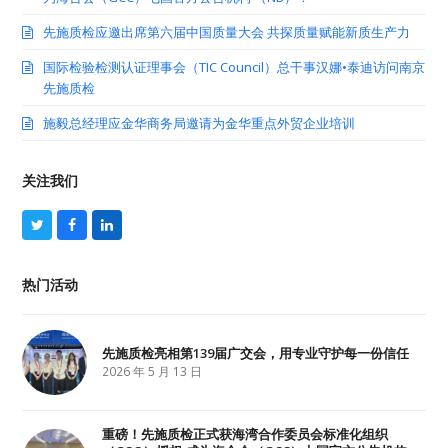
先施质检应邀出席第六届中国质量大会 共探质量赋能新质生产力
国际检验检测认证理事会（TIC Council）总干事汉娜•泰迪访问南京
先施质检
施毅总经理应金华商务局邀请为金华重点外贸企业培训
关注我们
T
F
L
w
a
i
i
c
n
t
e
k
热门活动
t
b
e
e
o
d
r
o
I
k
n
先施质检亮相第139届广交会，用专业守护每一份信任
2026 年 5 月 13 日
重磅！先施质检正式获海湾合作委员会标准化组织