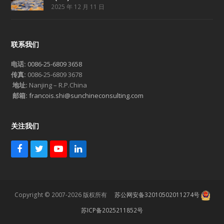
2025 年 12 月 11 日
联系我们
电话:
0086-25-6809 3658
传真:
0086-25-6809 3678
地址:
Nanjing – R.P.China
邮箱:
francois.shi@sunchineconsulting.com
关注我们
F
T
Y
L
a
w
o
i
c
i
u
n
e
t
T
k
b
t
u
e
Copyright © 2007-2026 版权所有
苏公网安备32010502011274号
o
e
b
d
o
r
e
I
苏ICP备2025211852号
k
n