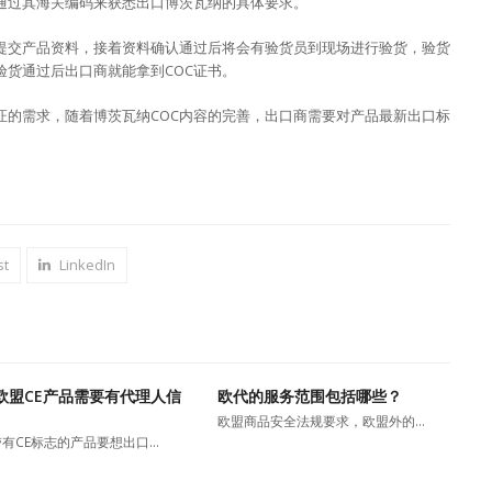
，通过其海关编码来获悉出口博茨瓦纳的具体要求。
构提交产品资料，接着资料确认通过后将会有验货员到现场进行验货，验货
货通过后出口商就能拿到COC证书。
证的需求，随着博茨瓦纳COC内容的完善，出口商需要对产品最新出口标
st
LinkedIn
欧盟CE产品需要有代理人信
欧代的服务范围包括哪些？
欧盟商品安全法规要求，欧盟外的…
有CE标志的产品要想出口…