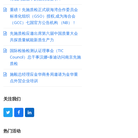
重磅！先施质检正式获海湾合作委员会
标准化组织（GSO）授权,成为海合会
（GCC）七国官方公告机构 （NB）！
先施质检应邀出席第六届中国质量大会
共探质量赋能新质生产力
国际检验检测认证理事会（TIC
Council）总干事汉娜•泰迪访问南京先施
质检
施毅总经理应金华商务局邀请为金华重
点外贸企业培训
关注我们
T
F
L
w
a
i
i
c
n
t
e
k
热门活动
t
b
e
e
o
d