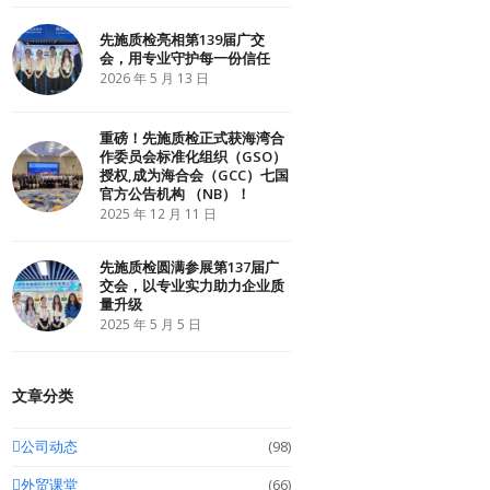
r
o
I
k
n
先施质检亮相第139届广交
会，用专业守护每一份信任
2026 年 5 月 13 日
重磅！先施质检正式获海湾合
作委员会标准化组织（GSO）
授权,成为海合会（GCC）七国
官方公告机构 （NB）！
2025 年 12 月 11 日
先施质检圆满参展第137届广
交会，以专业实力助力企业质
量升级
2025 年 5 月 5 日
文章分类
公司动态
(98)
外贸课堂
(66)