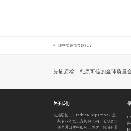
哪些卖家需要欧代？
previous
post:
先施质检，您最可信的全球质量
关于我们
先施质检（Sunchine Inspection）是
一家专业的第三方检验机构，长期致力
起
于各国进口质检服务，在这一领域有着
M