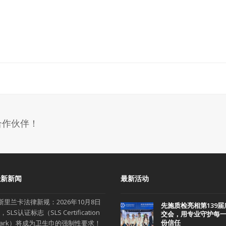
合作伙伴！
最新新闻
最新活动
斯里兰卡法律新规：2026年10月8日
先施质检亮相第139届
，SLS认证标志（SLS Certification
交会，用专业守护每
份信任
ark）将成为卫生巾的强制性要求！