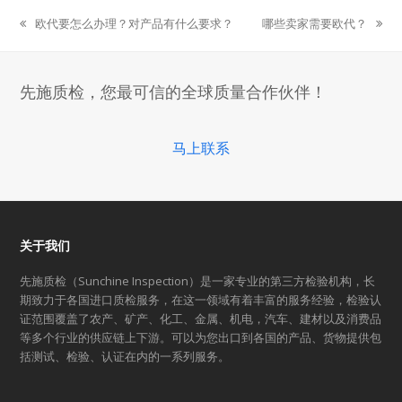
欧代要怎么办理？对产品有什么要求？
哪些卖家需要欧代？
previous
next
post:
post:
先施质检，您最可信的全球质量合作伙伴！
马上联系
关于我们
先施质检（Sunchine Inspection）是一家专业的第三方检验机构，长
期致力于各国进口质检服务，在这一领域有着丰富的服务经验，检验认
证范围覆盖了农产、矿产、化工、金属、机电，汽车、建材以及消费品
等多个行业的供应链上下游。可以为您出口到各国的产品、货物提供包
括测试、检验、认证在内的一系列服务。