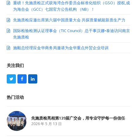
重磅！先施质检正式获海湾合作委员会标准化组织（GSO）授权,成
为海合会（GCC）七国官方公告机构 （NB）！
先施质检应邀出席第六届中国质量大会 共探质量赋能新质生产力
国际检验检测认证理事会（TIC Council）总干事汉娜•泰迪访问南京
先施质检
施毅总经理应金华商务局邀请为金华重点外贸企业培训
关注我们
T
F
L
w
a
i
i
c
n
t
e
k
热门活动
t
b
e
e
o
d
r
o
I
k
n
先施质检亮相第139届广交会，用专业守护每一份信任
2026 年 5 月 13 日