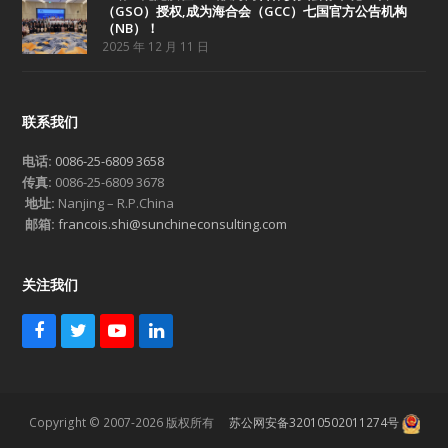
（GSO）授权,成为海合会（GCC）七国官方公告机构
（NB）！
2025 年 12 月 11 日
联系我们
电话:
0086-25-6809 3658
传真:
0086-25-6809 3678
地址:
Nanjing – R.P.China
邮箱:
francois.shi@sunchineconsulting.com
关注我们
F
T
Y
L
a
w
o
i
c
i
u
n
e
t
T
k
b
t
u
e
Copyright © 2007-2026 版权所有
苏公网安备32010502011274号
o
e
b
d
o
r
e
I