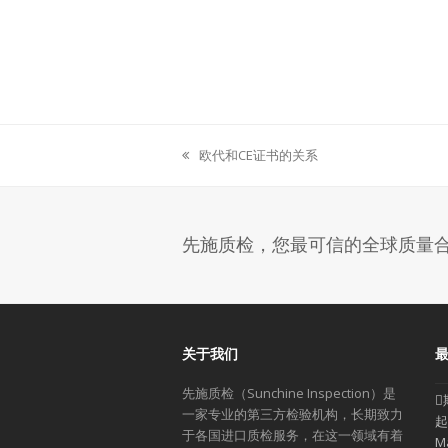
欧代和CE证书的关系
previous
post:
先施质检，您最可信的全球质量
关于我们
先施质检（Sunchine Inspection）是
一家专业的第三方检验机构，长期致力
起
于各国进口质检服务，在这一领域有着
M