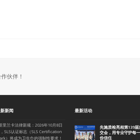
合作伙伴！
最新新闻
最新活动
斯里兰卡法律新规：2026年10月8日
先施质检亮相第139届
，SLS认证标志（SLS Certification
交会，用专业守护每
份信任
ark）将成为卫生巾的强制性要求！