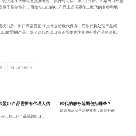
该法规在19年就被批准通过，执行时间从21年7月开始。凡是出口欧盟
定属于强制性的，而如今出口的CE产品上还需要印上欧代的名称和地
授权书后，出口商需要把CE文件交给欧代保存，而欧代将处理产品问
出口欧盟的产品，除了欧代外出口商还需要关注其他有关产品的法规。
st
LinkedIn
欧盟CE产品需要有代理人信
欧代的服务范围包括哪些？
欧盟商品安全法规要求，欧盟外的…
有CE标志的产品要想出口…