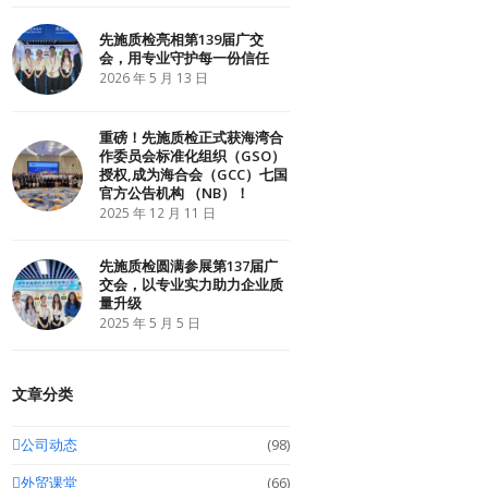
r
o
I
k
n
先施质检亮相第139届广交
会，用专业守护每一份信任
2026 年 5 月 13 日
重磅！先施质检正式获海湾合
作委员会标准化组织（GSO）
授权,成为海合会（GCC）七国
官方公告机构 （NB）！
2025 年 12 月 11 日
先施质检圆满参展第137届广
交会，以专业实力助力企业质
量升级
2025 年 5 月 5 日
文章分类
公司动态
(98)
外贸课堂
(66)