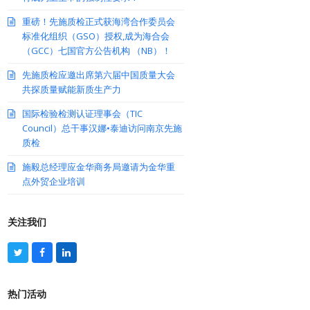
重磅！先施质检正式获海湾合作委员会
标准化组织（GSO）授权,成为海合会
（GCC）七国官方公告机构 （NB）！
先施质检应邀出席第六届中国质量大会
共探质量赋能新质生产力
国际检验检测认证理事会（TIC
Council）总干事汉娜•泰迪访问南京先施
质检
施毅总经理应金华商务局邀请为金华重
点外贸企业培训
关注我们
T
F
L
w
a
i
i
c
n
t
e
k
热门活动
t
b
e
e
o
d