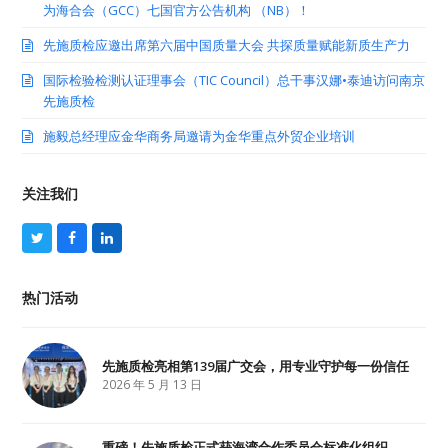
为海合会（GCC）七国官方公告机构 （NB）！
先施质检应邀出席第六届中国质量大会 共探质量赋能新质生产力
国际检验检测认证理事会（TIC Council）总干事汉娜•泰迪访问南京
先施质检
施毅总经理应金华商务局邀请为金华重点外贸企业培训
关注我们
T
F
L
w
a
i
i
c
n
t
e
k
热门活动
t
b
e
e
o
d
r
o
I
k
n
先施质检亮相第139届广交会，用专业守护每一份信任
2026 年 5 月 13 日
重磅！先施质检正式获海湾合作委员会标准化组织