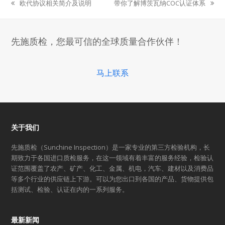
欧代协议相关简介及说明
带你了解博茨瓦纳COC认证体系
previous
next
post:
post:
先施质检，您最可信的全球质量合作伙伴！
马上联系
关于我们
先施质检（Sunchine Inspection）是一家专业的第三方检验机构，长
期致力于各国进口质检服务，在这一领域有着丰富的服务经验，检验认
证范围覆盖了农产、矿产、化工、金属、机电，汽车、建材以及消费品
等多个行业的供应链上下游。可以为您出口到各国的产品、货物提供包
括测试、检验、认证在内的一系列服务。
最新新闻