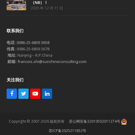
（NB）！
2025 年 12 月 11 日
联系我们
电话:
0086-25-6809 3658
传真:
0086-25-6809 3678
地址:
Nanjing – R.P.China
邮箱:
francois.shi@sunchineconsulting.com
关注我们
F
T
Y
L
a
w
o
i
c
i
u
n
e
t
T
k
b
t
u
e
Copyright © 2007-2026 版权所有
苏公网安备32010502011274号
o
e
b
d
o
r
e
I
苏ICP备2025211852号
k
n