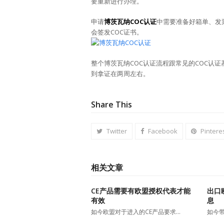
要重新进行办理。
申请
博茨瓦纳COC认证
中需要准备好箱单、发
会签发COC证书。
整个博茨瓦纳COC认证流程跟常见的COC认
到拿证在两周左右。
Share This
Twitter
Facebook
Pintere
相关文章
CE产品需要有欧盟授权代表才能
出口
有效
息
如今欧盟对于进入的CE产品要求…
如今带