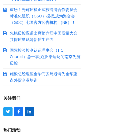
重磅！先施质检正式获海湾合作委员会
标准化组织（GSO）授权,成为海合会
（GCC）七国官方公告机构 （NB）！
先施质检应邀出席第六届中国质量大会
共探质量赋能新质生产力
国际检验检测认证理事会（TIC
Council）总干事汉娜•泰迪访问南京先施
质检
施毅总经理应金华商务局邀请为金华重
点外贸企业培训
关注我们
T
F
L
w
a
i
i
c
n
t
e
k
热门活动
t
b
e
e
o
d