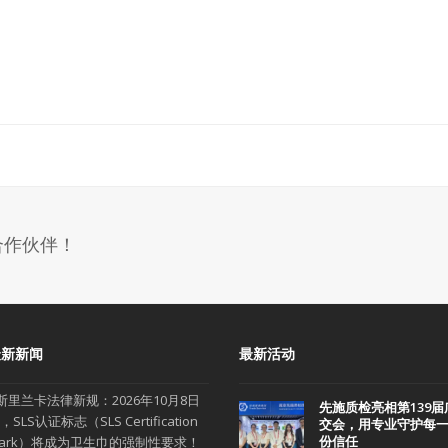
合作伙伴！
最新新闻
最新活动
斯里兰卡法律新规：2026年10月8日
先施质检亮相第139届
，SLS认证标志（SLS Certification
交会，用专业守护每
份信任
ark）将成为卫生巾的强制性要求！