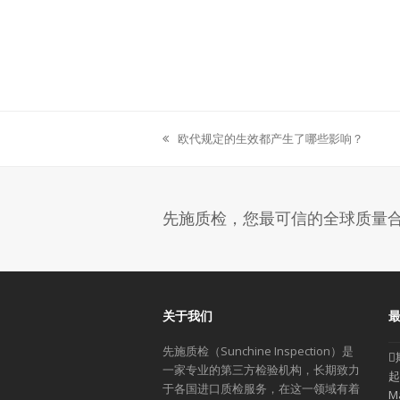
欧代规定的生效都产生了哪些影响？
previous
post:
先施质检，您最可信的全球质量
关于我们
先施质检（Sunchine Inspection）是
一家专业的第三方检验机构，长期致力
起
于各国进口质检服务，在这一领域有着
M