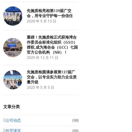
r
o
I
k
n
先施质检亮相第139届广交
会，用专业守护每一份信任
2026 年 5 月 13 日
重磅！先施质检正式获海湾合
作委员会标准化组织（GSO）
授权,成为海合会（GCC）七国
官方公告机构 （NB）！
2025 年 12 月 11 日
先施质检圆满参展第137届广
交会，以专业实力助力企业质
量升级
2025 年 5 月 5 日
文章分类
公司动态
(98)
外贸课堂
(66)