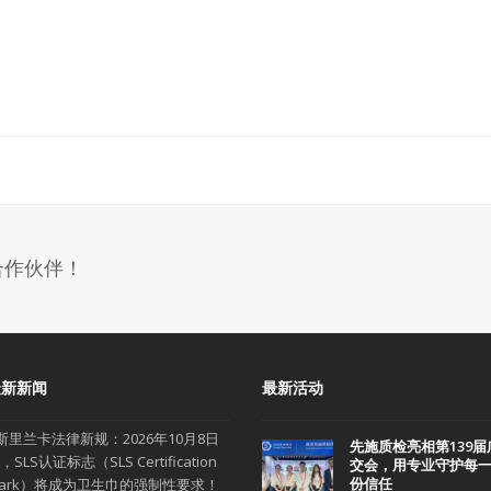
合作伙伴！
最新新闻
最新活动
斯里兰卡法律新规：2026年10月8日
先施质检亮相第139届
，SLS认证标志（SLS Certification
交会，用专业守护每
份信任
ark）将成为卫生巾的强制性要求！