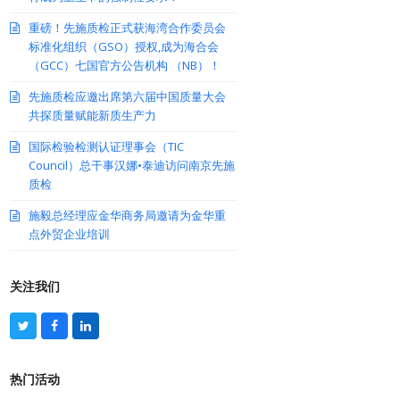
重磅！先施质检正式获海湾合作委员会
标准化组织（GSO）授权,成为海合会
（GCC）七国官方公告机构 （NB）！
先施质检应邀出席第六届中国质量大会
共探质量赋能新质生产力
国际检验检测认证理事会（TIC
Council）总干事汉娜•泰迪访问南京先施
质检
施毅总经理应金华商务局邀请为金华重
点外贸企业培训
关注我们
T
F
L
w
a
i
i
c
n
t
e
k
热门活动
t
b
e
e
o
d