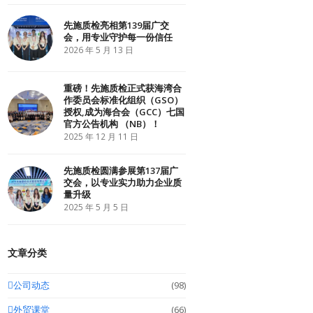
r
o
I
k
n
先施质检亮相第139届广交
会，用专业守护每一份信任
2026 年 5 月 13 日
重磅！先施质检正式获海湾合
作委员会标准化组织（GSO）
授权,成为海合会（GCC）七国
官方公告机构 （NB）！
2025 年 12 月 11 日
先施质检圆满参展第137届广
交会，以专业实力助力企业质
量升级
2025 年 5 月 5 日
文章分类
公司动态
(98)
外贸课堂
(66)