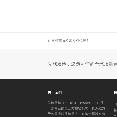
如何选择欧盟授权代表？
previous
post:
先施质检，您最可信的全球质量
关于我们
先施质检（Sunchine Inspection）是
一家专业的第三方检验机构，长期致力
起
于各国进口质检服务，在这一领域有着
M