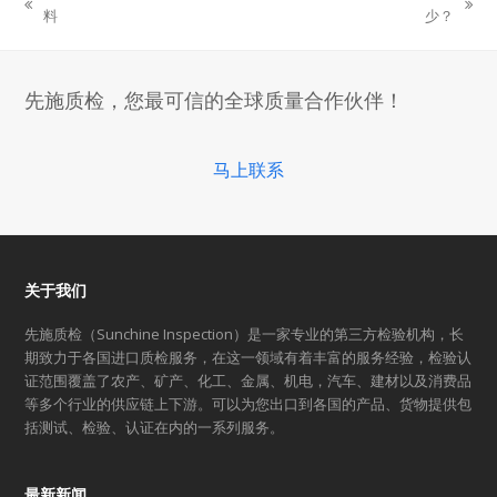
previous
next
料
少？
post:
post:
先施质检，您最可信的全球质量合作伙伴！
马上联系
关于我们
先施质检（Sunchine Inspection）是一家专业的第三方检验机构，长
期致力于各国进口质检服务，在这一领域有着丰富的服务经验，检验认
证范围覆盖了农产、矿产、化工、金属、机电，汽车、建材以及消费品
等多个行业的供应链上下游。可以为您出口到各国的产品、货物提供包
括测试、检验、认证在内的一系列服务。
最新新闻