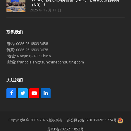
（NB）！
2025 年 12 月 11 日
联系我们
电话:
0086-25-6809 3658
传真:
0086-25-6809 3678
地址:
Nanjing – R.P.China
邮箱:
francois.shi@sunchineconsulting.com
关注我们
F
T
Y
L
a
w
o
i
c
i
u
n
e
t
T
k
b
t
u
e
Copyright © 2007-2026 版权所有
苏公网安备32010502011274号
o
e
b
d
o
r
e
I
苏ICP备2025211852号