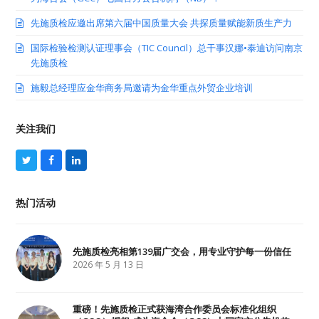
先施质检应邀出席第六届中国质量大会 共探质量赋能新质生产力
国际检验检测认证理事会（TIC Council）总干事汉娜•泰迪访问南京
先施质检
施毅总经理应金华商务局邀请为金华重点外贸企业培训
关注我们
T
F
L
w
a
i
i
c
n
t
e
k
热门活动
t
b
e
e
o
d
r
o
I
k
n
先施质检亮相第139届广交会，用专业守护每一份信任
2026 年 5 月 13 日
重磅！先施质检正式获海湾合作委员会标准化组织