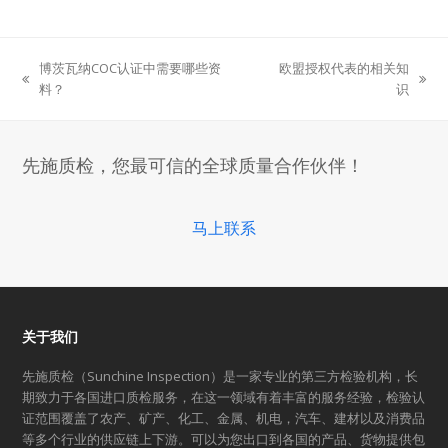
博茨瓦纳COC认证中需要哪些资
欧盟授权代表的相关知
previous
next
料？
识
post:
post:
先施质检，您最可信的全球质量合作伙伴！
马上联系
关于我们
先施质检（Sunchine Inspection）是一家专业的第三方检验机构，长
期致力于各国进口质检服务，在这一领域有着丰富的服务经验，检验认
证范围覆盖了农产、矿产、化工、金属、机电，汽车、建材以及消费品
等多个行业的供应链上下游。可以为您出口到各国的产品、货物提供包