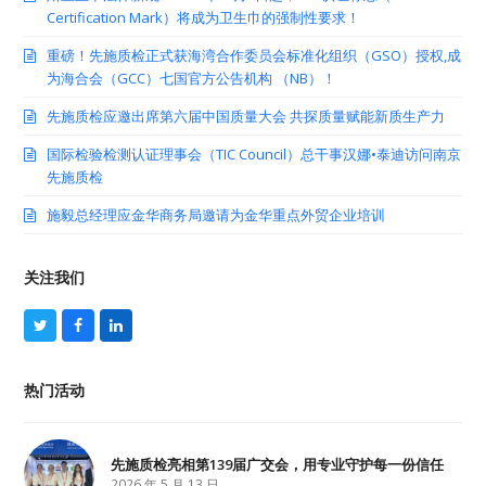
Certification Mark）将成为卫生巾的强制性要求！
重磅！先施质检正式获海湾合作委员会标准化组织（GSO）授权,成
为海合会（GCC）七国官方公告机构 （NB）！
先施质检应邀出席第六届中国质量大会 共探质量赋能新质生产力
国际检验检测认证理事会（TIC Council）总干事汉娜•泰迪访问南京
先施质检
施毅总经理应金华商务局邀请为金华重点外贸企业培训
关注我们
T
F
L
w
a
i
i
c
n
t
e
k
热门活动
t
b
e
e
o
d
r
o
I
k
n
先施质检亮相第139届广交会，用专业守护每一份信任
2026 年 5 月 13 日