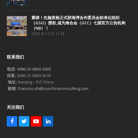
重磅！先施质检正式获海湾合作委员会标准化组织
（GSO）授权,成为海合会（GCC）七国官方公告机构
（NB）！
2025 年 12 月 11 日
联系我们
电话:
0086-25-6809 3658
传真:
0086-25-6809 3678
地址:
Nanjing – R.P.China
邮箱:
francois.shi@sunchineconsulting.com
关注我们
F
T
Y
L
a
w
o
i
c
i
u
n