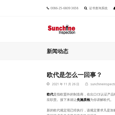
0086-25-6809 3658
证书查询系统
新闻动态
欧代是怎么一回事？
2021 年 11 月 26 日
sunchineinspect
欧代
是指欧盟外的制造商，在出口CE认证产
应职责。接下来就让
先施质检
为你讲解欧代。
新的欧代规定现已经执行，该规定要求凡是加