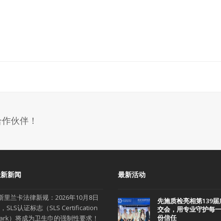
合作伙伴！
最新新闻
最新活动
斯里兰卡法律新规：2026年10月8日
先施质检亮相第139届
，SLS认证标志（SLS Certification
交会，用专业守护每
份信任
ark）将成为卫生巾的强制性要求！