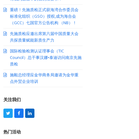
重磅！先施质检正式获海湾合作委员会
标准化组织（GSO）授权,成为海合会
（GCC）七国官方公告机构 （NB）！
先施质检应邀出席第六届中国质量大会
共探质量赋能新质生产力
国际检验检测认证理事会（TIC
Council）总干事汉娜•泰迪访问南京先施
质检
施毅总经理应金华商务局邀请为金华重
点外贸企业培训
关注我们
T
F
L
w
a
i
i
c
n
t
e
k
热门活动
t
b
e
e
o
d