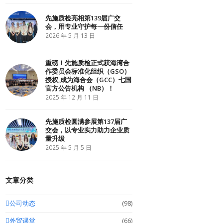
r
o
I
k
n
先施质检亮相第139届广交
会，用专业守护每一份信任
2026 年 5 月 13 日
重磅！先施质检正式获海湾合
作委员会标准化组织（GSO）
授权,成为海合会（GCC）七国
官方公告机构 （NB）！
2025 年 12 月 11 日
先施质检圆满参展第137届广
交会，以专业实力助力企业质
量升级
2025 年 5 月 5 日
文章分类
公司动态
(98)
外贸课堂
(66)