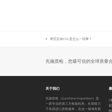
博茨瓦纳COC是怎么一回事？
previous
post:
先施质检，您最可信的全球质量
关于我们
先施质检（Sunchine Inspection）是
一家专业的第三方检验机构，长期致力
起
于各国进口质检服务，在这一领域有着
M