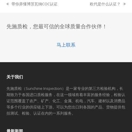
带你弄懂博茨瓦纳COC认证
欧代是什么认证？
previous
next
post:
post:
先施质检，您最可信的全球质量合作伙伴！
马上联系
关于我们
先施质检（Sunchine Inspection）是一家专业的第三方检验机构，长
期致力于各国进口质检服务，在这一领域有着丰富的服务经验，检验认
证范围覆盖了农产、矿产、化工、金属、机电，汽车、建材以及消费品
等多个行业的供应链上下游。可以为您出口到各国的产品、货物提供包
括测试、检验、认证在内的一系列服务。
最新新闻