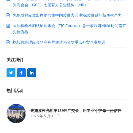
为海合会（GCC）七国官方公告机构 （NB）！
先施质检应邀出席第六届中国质量大会 共探质量赋能新质生产力
国际检验检测认证理事会（TIC Council）总干事汉娜•泰迪访问南京
先施质检
施毅总经理应金华商务局邀请为金华重点外贸企业培训
关注我们
T
F
L
w
a
i
i
c
n
t
e
k
热门活动
t
b
e
e
o
d
r
o
I
k
n
先施质检亮相第139届广交会，用专业守护每一份信任
2026 年 5 月 13 日