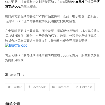
COC证书，才能顺利进入到博茨瓦纳，在此就跟着
先施质检
了解关于
博
茨瓦纳COC
的基本概念。
出口到博茨瓦纳需要做COC的产品主要有：食品、电子电器、纺织品、
玩具等，COC证书需要由被博茨瓦纳授权的机构签发。
在申请时需要提交装箱单、商业发票、测试部分等资料，机构审核通过
后将进行验货。验货中对于货物的标签、数量、外观等信息进行审核，
验货合格后出口商递交最终文件，接着机构便会开具清关证书。
博茨瓦纳COC的办理周期通常在两周左右，其认证费用一般由测试及验
货两部分组成。
Share This
Twitter
Facebook
Pinterest
LinkedIn
相关文章