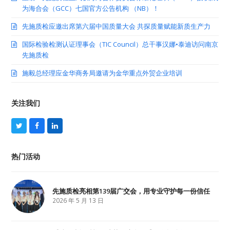
为海合会（GCC）七国官方公告机构 （NB）！
先施质检应邀出席第六届中国质量大会 共探质量赋能新质生产力
国际检验检测认证理事会（TIC Council）总干事汉娜•泰迪访问南京
先施质检
施毅总经理应金华商务局邀请为金华重点外贸企业培训
关注我们
T
F
L
w
a
i
i
c
n
t
e
k
热门活动
t
b
e
e
o
d
r
o
I
k
n
先施质检亮相第139届广交会，用专业守护每一份信任
2026 年 5 月 13 日