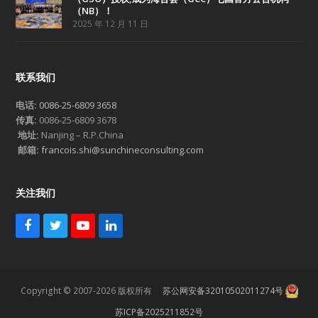
（NB）！
2025 年 12 月 11 日
联系我们
电话:
0086-25-6809 3658
传真:
0086-25-6809 3678
地址:
Nanjing – R.P.China
邮箱:
francois.shi@sunchineconsulting.com
关注我们
F
T
Y
L
a
w
o
i
c
i
u
n
e
t
T
k
b
t
u
e
Copyright © 2007-2026 版权所有
苏公网安备32010502011274号
o
e
b
d
o
r
e
I
苏ICP备2025211852号