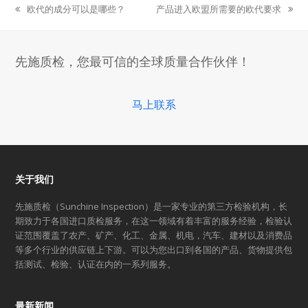
欧代的成分可以是哪些？
产品进入欧盟所需要的欧代要求
previous
next
post:
post:
先施质检，您最可信的全球质量合作伙伴！
马上联系
关于我们
先施质检（Sunchine Inspection）是一家专业的第三方检验机构，长
期致力于各国进口质检服务，在这一领域有着丰富的服务经验，检验认
证范围覆盖了农产、矿产、化工、金属、机电，汽车、建材以及消费品
等多个行业的供应链上下游。可以为您出口到各国的产品、货物提供包
括测试、检验、认证在内的一系列服务。
最新新闻