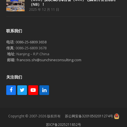
（NB）！
2025 年 12 月 11 日
联系我们
电话:
0086-25-6809 3658
传真:
0086-25-6809 3678
地址:
Nanjing – R.P.China
邮箱:
francois.shi@sunchineconsulting.com
关注我们
F
T
Y
L
a
w
o
i
c
i
u
n
e
t
T
k
b
t
u
e
Copyright © 2007-2026 版权所有
苏公网安备32010502011274号
o
e
b
d
o
r
e
I
苏ICP备2025211852号