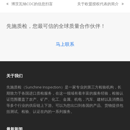
博茨瓦纳COC的信息扫盲
关于欧盟授权代表的简介
previous
next
post:
post:
先施质检，您最可信的全球质量合作伙伴！
马上联系
关于我们
先施质检（Sunchine Inspection）是一家专业的第三方检验机构，长
期致力于各国进口质检服务，在这一领域有着丰富的服务经验，检验认
证范围覆盖了农产、矿产、化工、金属、机电，汽车、建材以及消费品
等多个行业的供应链上下游。可以为您出口到各国的产品、货物提供包
括测试、检验、认证在内的一系列服务。
最新新闻