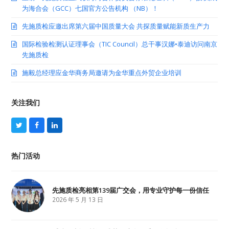
为海合会（GCC）七国官方公告机构 （NB）！
先施质检应邀出席第六届中国质量大会 共探质量赋能新质生产力
国际检验检测认证理事会（TIC Council）总干事汉娜•泰迪访问南京
先施质检
施毅总经理应金华商务局邀请为金华重点外贸企业培训
关注我们
T
F
L
w
a
i
i
c
n
t
e
k
热门活动
t
b
e
e
o
d
r
o
I
k
n
先施质检亮相第139届广交会，用专业守护每一份信任
2026 年 5 月 13 日