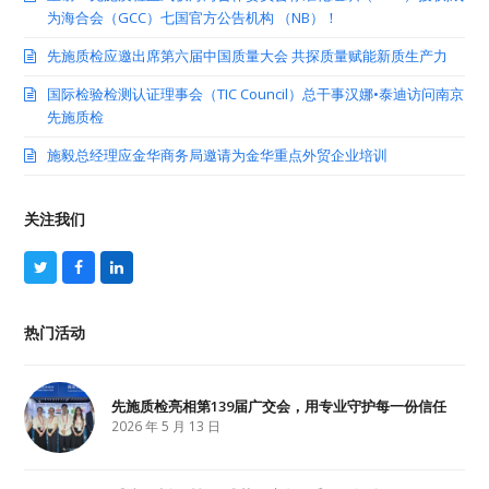
为海合会（GCC）七国官方公告机构 （NB）！
先施质检应邀出席第六届中国质量大会 共探质量赋能新质生产力
国际检验检测认证理事会（TIC Council）总干事汉娜•泰迪访问南京
先施质检
施毅总经理应金华商务局邀请为金华重点外贸企业培训
关注我们
T
F
L
w
a
i
i
c
n
t
e
k
热门活动
t
b
e
e
o
d
r
o
I
k
n
先施质检亮相第139届广交会，用专业守护每一份信任
2026 年 5 月 13 日