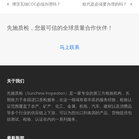
博茨瓦纳COC必须办理吗？
欧代是必须要办理的吗？
previous
next
post:
post:
先施质检，您最可信的全球质量合作伙伴！
马上联系
关于我们
先施质检（Sunchine Inspection）是一家专业的第三方检验机构，长
期致力于各国进口质检服务，在这一领域有着丰富的服务经验，检验认
证范围覆盖了农产、矿产、化工、金属、机电，汽车、建材以及消费品
等多个行业的供应链上下游。可以为您出口到各国的产品、货物提供包
括测试、检验、认证在内的一系列服务。
最新新闻