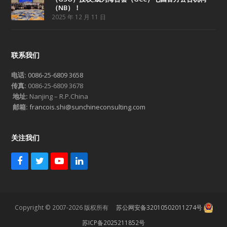
（NB）！
2025 年 12 月 11 日
联系我们
电话:
0086-25-6809 3658
传真:
0086-25-6809 3678
地址:
Nanjing – R.P.China
邮箱:
francois.shi@sunchineconsulting.com
关注我们
F
T
Y
L
a
w
o
i
c
i
u
n
e
t
T
k
b
t
u
e
Copyright © 2007-2026 版权所有
苏公网安备32010502011274号
o
e
b
d
o
r
e
I
苏ICP备2025211852号