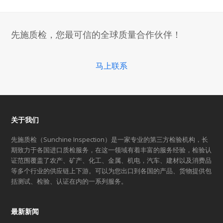
previous
next
post:
post:
先施质检，您最可信的全球质量合作伙伴！
马上联系
关于我们
先施质检（Sunchine Inspection）是一家专业的第三方检验机构，长
期致力于各国进口质检服务，在这一领域有着丰富的服务经验，检验认
证范围覆盖了农产、矿产、化工、金属、机电，汽车、建材以及消费品
等多个行业的供应链上下游。可以为您出口到各国的产品、货物提供包
括测试、检验、认证在内的一系列服务。
最新新闻