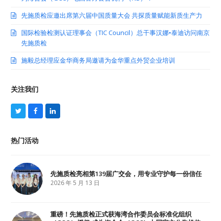
先施质检应邀出席第六届中国质量大会 共探质量赋能新质生产力
国际检验检测认证理事会（TIC Council）总干事汉娜•泰迪访问南京
先施质检
施毅总经理应金华商务局邀请为金华重点外贸企业培训
关注我们
T
F
L
w
a
i
i
c
n
t
e
k
热门活动
t
b
e
e
o
d
r
o
I
k
n
先施质检亮相第139届广交会，用专业守护每一份信任
2026 年 5 月 13 日
重磅！先施质检正式获海湾合作委员会标准化组织