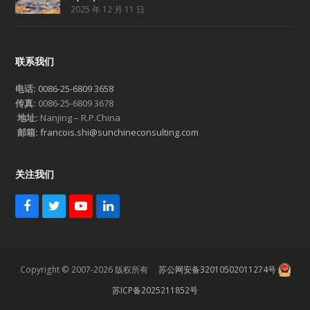
2025 年 12 月 11 日
联系我们
电话:
0086-25-6809 3658
传真:
0086-25-6809 3678
地址:
Nanjing – R.P.China
邮箱:
francois.shi@sunchineconsulting.com
关注我们
F
T
Y
L
a
w
o
i
c
i
u
n
e
t
T
k
b
t
u
e
Copyright © 2007-2026 版权所有
苏公网安备32010502011274号
o
e
b
d
o
r
e
I
苏ICP备2025211852号
k
n