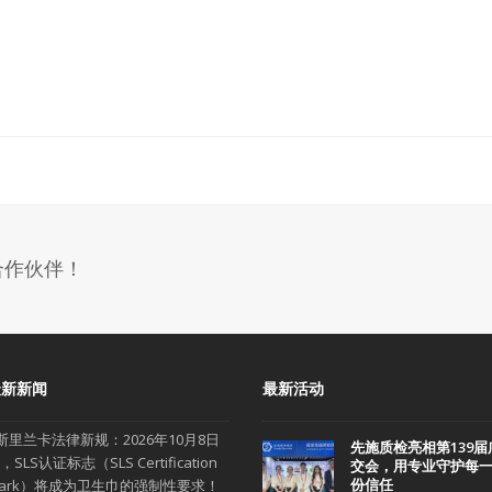
合作伙伴！
最新新闻
最新活动
斯里兰卡法律新规：2026年10月8日
先施质检亮相第139届
，SLS认证标志（SLS Certification
交会，用专业守护每
份信任
ark）将成为卫生巾的强制性要求！