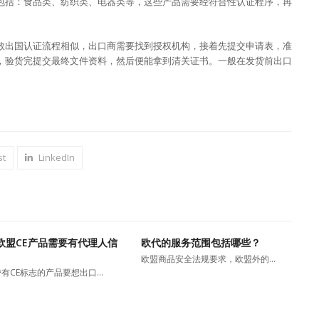
品包括：食品类、纺织类、电器类等，这些产品需要经符合性认证程序，再
多数出国认证流程相似，出口商需要找到授权机构，接着先提交申请表，准
，验货完提交最终文件资料，然后便能拿到清关证书。一般在发货前出口
st
LinkedIn
欧盟CE产品需要有代理人信
欧代的服务范围包括哪些？
欧盟商品安全法规要求，欧盟外的…
有CE标志的产品要想出口…