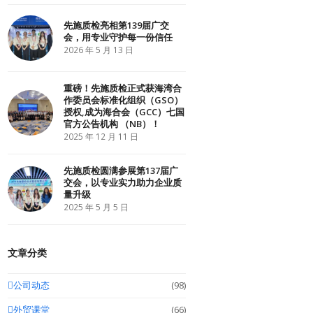
r
o
I
k
n
先施质检亮相第139届广交
会，用专业守护每一份信任
2026 年 5 月 13 日
重磅！先施质检正式获海湾合
作委员会标准化组织（GSO）
授权,成为海合会（GCC）七国
官方公告机构 （NB）！
2025 年 12 月 11 日
先施质检圆满参展第137届广
交会，以专业实力助力企业质
量升级
2025 年 5 月 5 日
文章分类
公司动态
(98)
外贸课堂
(66)