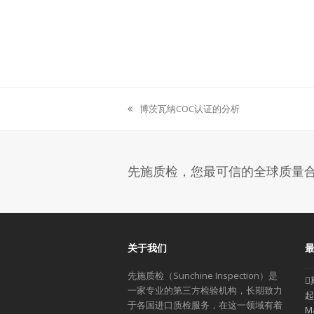
博茨瓦纳COC认证的分析
previous
post:
先施质检，您最可信的全球质量
关于我们
先施质检（Sunchine Inspection）是
一家专业的第三方检验机构，长期致力
起
于各国进口质检服务，在这一领域有着
M