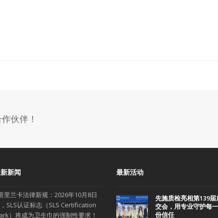
合作伙伴！
最新新闻
最新活动
斯里兰卡法律新规：2026年10月8日
先施质检亮相第139届
，SLS认证标志（SLS Certification
交会，用专业守护每
份信任
ark）将成为卫生巾的强制性要求！