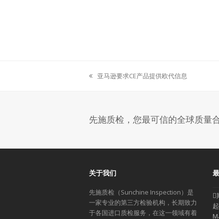
亚马逊要求CE产品提供欧代信息
previous
post:
先施质检，您最可信的全球质量
关于我们
先施质检（Sunchine Inspection）是
一家专业的第三方检验机构，长期致力
起
于各国进口质检服务，在这一领域有着
M