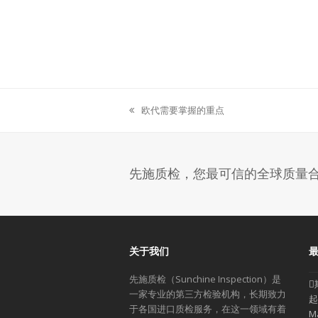
欧代需要掌握的重点
previous
post:
先施质检，您最可信的全球质量
关于我们
先施质检（Sunchine Inspection）是
一家专业的第三方检验机构，长期致力
起
于各国进口质检服务，在这一领域有着
M