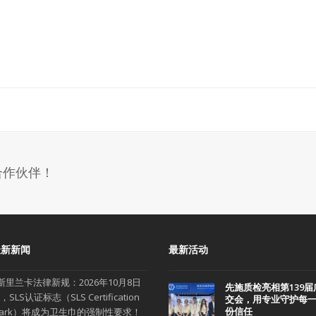
合作伙伴！
最新新闻
最新活动
斯里兰卡法律新规：2026年10月8日
先施质检亮相第139届
，SLS认证标志（SLS Certification
交会，用专业守护每
份信任
ark）将成为卫生巾的强制性要求！