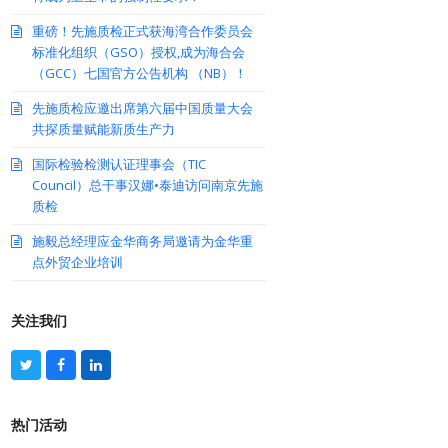
重磅！先施质检正式获海湾合作委员会
标准化组织（GSO）授权,成为海合会
（GCC）七国官方公告机构 （NB）！
先施质检应邀出席第六届中国质量大会
共探质量赋能新质生产力
国际检验检测认证理事会（TIC
Council）总干事汉娜•泰迪访问南京先施
质检
施毅总经理应金华商务局邀请为金华重
点外贸企业培训
关注我们
T
F
L
w
a
i
i
c
n
t
e
k
热门活动
t
b
e
e
o
d