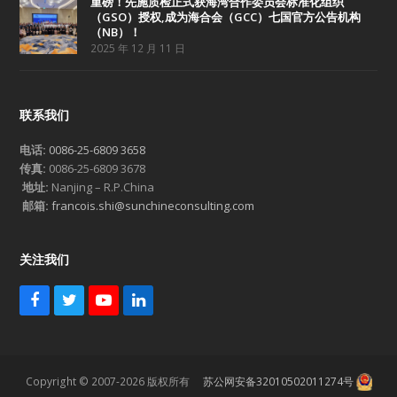
重磅！先施质检正式获海湾合作委员会标准化组织
（GSO）授权,成为海合会（GCC）七国官方公告机构
（NB）！
2025 年 12 月 11 日
联系我们
电话:
0086-25-6809 3658
传真:
0086-25-6809 3678
地址:
Nanjing – R.P.China
邮箱:
francois.shi@sunchineconsulting.com
关注我们
F
T
Y
L
a
w
o
i
c
i
u
n
e
t
T
k
b
t
u
e
Copyright © 2007-2026 版权所有
苏公网安备32010502011274号
o
e
b
d