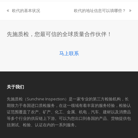
欧代的基本状况
欧代的地址信息可以填哪些？
previous
next
post:
post:
先施质检，您最可信的全球质量合作伙伴！
马上联系
关于我们
先施质检（Sunchine Inspection）是一家专业的第三方检验机构，长
期致力于各国进口质检服务，在这一领域有着丰富的服务经验，检验认
证范围覆盖了农产、矿产、化工、金属、机电，汽车、建材以及消费品
等多个行业的供应链上下游。可以为您出口到各国的产品、货物提供包
括测试、检验、认证在内的一系列服务。