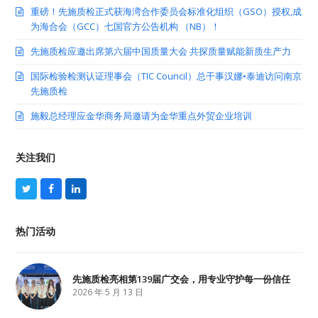
重磅！先施质检正式获海湾合作委员会标准化组织（GSO）授权,成
为海合会（GCC）七国官方公告机构 （NB）！
先施质检应邀出席第六届中国质量大会 共探质量赋能新质生产力
国际检验检测认证理事会（TIC Council）总干事汉娜•泰迪访问南京
先施质检
施毅总经理应金华商务局邀请为金华重点外贸企业培训
关注我们
T
F
L
w
a
i
i
c
n
t
e
k
热门活动
t
b
e
e
o
d
r
o
I
k
n
先施质检亮相第139届广交会，用专业守护每一份信任
2026 年 5 月 13 日