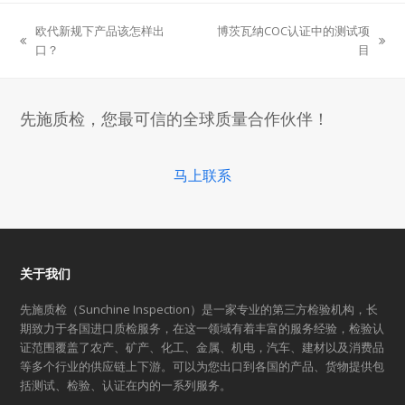
欧代新规下产品该怎样出
博茨瓦纳COC认证中的测试项
previous
next
口？
目
post:
post:
先施质检，您最可信的全球质量合作伙伴！
马上联系
关于我们
先施质检（Sunchine Inspection）是一家专业的第三方检验机构，长
期致力于各国进口质检服务，在这一领域有着丰富的服务经验，检验认
证范围覆盖了农产、矿产、化工、金属、机电，汽车、建材以及消费品
等多个行业的供应链上下游。可以为您出口到各国的产品、货物提供包
括测试、检验、认证在内的一系列服务。