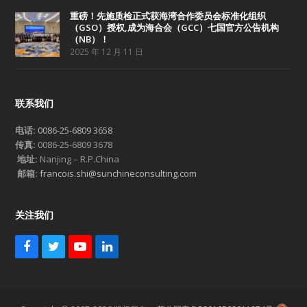
重磅！先施质检正式获海湾合作委员会标准化组织
（GSO）授权,成为海合会（GCC）七国官方公告机构
（NB）！
2025 年 12 月 11 日
联系我们
电话:
0086-25-6809 3658
传真:
0086-25-6809 3678
地址:
Nanjing – R.P.China
邮箱:
francois.shi@sunchineconsulting.com
关注我们
F
T
Y
L
a
w
o
i
c
i
u
n
e
t
T
k
b
t
u
e