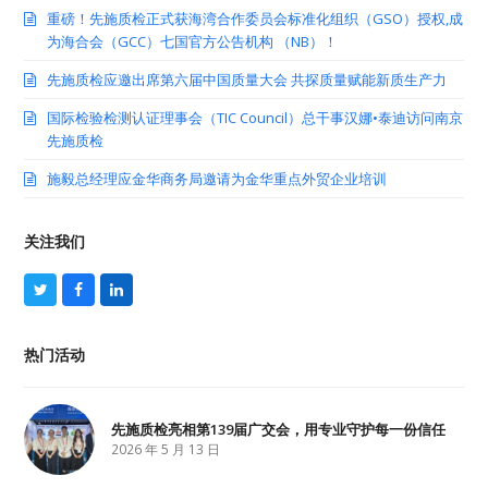
重磅！先施质检正式获海湾合作委员会标准化组织（GSO）授权,成
为海合会（GCC）七国官方公告机构 （NB）！
先施质检应邀出席第六届中国质量大会 共探质量赋能新质生产力
国际检验检测认证理事会（TIC Council）总干事汉娜•泰迪访问南京
先施质检
施毅总经理应金华商务局邀请为金华重点外贸企业培训
关注我们
T
F
L
w
a
i
i
c
n
t
e
k
热门活动
t
b
e
e
o
d
r
o
I
k
n
先施质检亮相第139届广交会，用专业守护每一份信任
2026 年 5 月 13 日