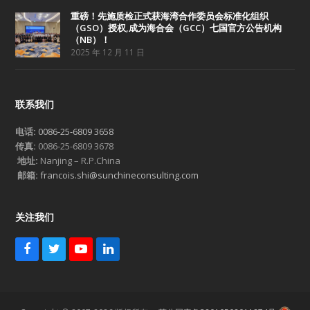
重磅！先施质检正式获海湾合作委员会标准化组织
（GSO）授权,成为海合会（GCC）七国官方公告机构
（NB）！
2025 年 12 月 11 日
联系我们
电话:
0086-25-6809 3658
传真:
0086-25-6809 3678
地址:
Nanjing – R.P.China
邮箱:
francois.shi@sunchineconsulting.com
关注我们
F
T
Y
L
a
w
o
i
c
i
u
n
e
t
T
k
b
t
u
e