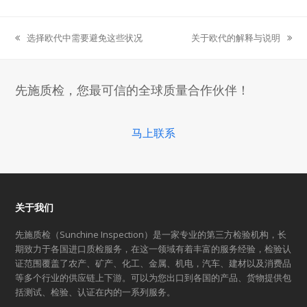
选择欧代中需要避免这些状况
关于欧代的解释与说明
previous
next
post:
post:
先施质检，您最可信的全球质量合作伙伴！
马上联系
关于我们
先施质检（Sunchine Inspection）是一家专业的第三方检验机构，长
期致力于各国进口质检服务，在这一领域有着丰富的服务经验，检验认
证范围覆盖了农产、矿产、化工、金属、机电，汽车、建材以及消费品
等多个行业的供应链上下游。可以为您出口到各国的产品、货物提供包
括测试、检验、认证在内的一系列服务。