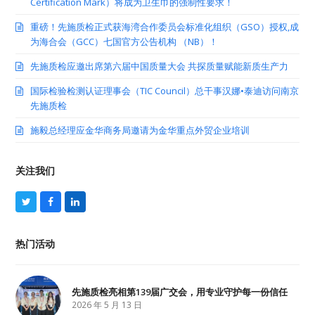
Certification Mark）将成为卫生巾的强制性要求！
重磅！先施质检正式获海湾合作委员会标准化组织（GSO）授权,成
为海合会（GCC）七国官方公告机构 （NB）！
先施质检应邀出席第六届中国质量大会 共探质量赋能新质生产力
国际检验检测认证理事会（TIC Council）总干事汉娜•泰迪访问南京
先施质检
施毅总经理应金华商务局邀请为金华重点外贸企业培训
关注我们
T
F
L
w
a
i
i
c
n
t
e
k
热门活动
t
b
e
e
o
d
r
o
I
k
n
先施质检亮相第139届广交会，用专业守护每一份信任
2026 年 5 月 13 日