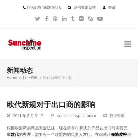
0086-25-6809 3658
证书查询系统
登录
Twitter
Facebook
Pinterest
LinkedIn
Tumblr
Flickr
Skype
YouTube
新闻动态
Home
»
行业资讯
»
欧代新规对于出口…
欧代新规对于出口商的影响
2021 年 8 月 31 日
sunchineinspection.cn
行业资讯
根据欧盟新的商品安全法规，现在带有CE标志的产品在出口时需要完
成
欧代
的办理，需要有一个欧盟内的负责人才行。在此就让
先施质检
带