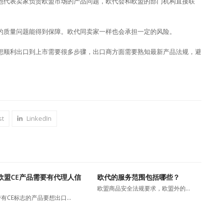
他代表卖家负责欧盟市场的产品问题，欧代会和欧盟的部门机构直接联
。
的质量问题能得到保障。欧代同卖家一样也会承担一定的风险。
想顺利出口到上市需要很多步骤，出口商方面需要熟知最新产品法规，避
st
LinkedIn
欧盟CE产品需要有代理人信
欧代的服务范围包括哪些？
欧盟商品安全法规要求，欧盟外的…
有CE标志的产品要想出口…