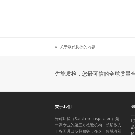
关于欧代协议的内容
previous
post:
先施质检，您最可信的全球质量
关于我们
先施质检（Sunchine Inspection）是
一家专业的第三方检验机构，长期致力
起
于各国进口质检服务，在这一领域有着
M