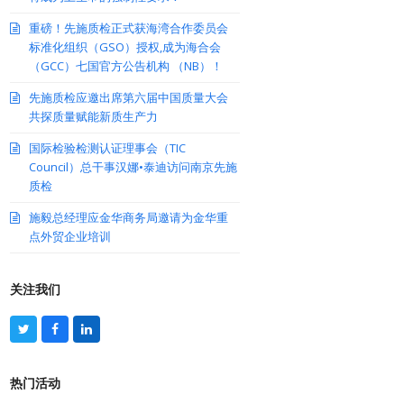
重磅！先施质检正式获海湾合作委员会
标准化组织（GSO）授权,成为海合会
（GCC）七国官方公告机构 （NB）！
先施质检应邀出席第六届中国质量大会
共探质量赋能新质生产力
国际检验检测认证理事会（TIC
Council）总干事汉娜•泰迪访问南京先施
质检
施毅总经理应金华商务局邀请为金华重
点外贸企业培训
关注我们
T
F
L
w
a
i
i
c
n
t
e
k
热门活动
t
b
e
e
o
d