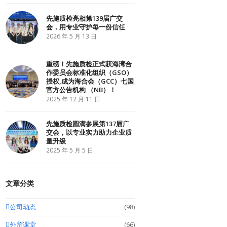
r
o
I
k
n
先施质检亮相第139届广交
会，用专业守护每一份信任
2026 年 5 月 13 日
重磅！先施质检正式获海湾合
作委员会标准化组织（GSO）
授权,成为海合会（GCC）七国
官方公告机构 （NB）！
2025 年 12 月 11 日
先施质检圆满参展第137届广
交会，以专业实力助力企业质
量升级
2025 年 5 月 5 日
文章分类
公司动态
(98)
外贸课堂
(66)