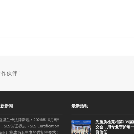
合作伙伴！
最新新闻
最新活动
斯里兰卡法律新规：2026年10月8日
先施质检亮相第139届
，SLS认证标志（SLS Certification
交会，用专业守护每
份信任
ark）将成为卫生巾的强制性要求！