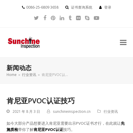
0086-25-6809 3658
证书查询系统
登录
Twitter
Facebook
Pinterest
LinkedIn
Tumblr
Flickr
Skype
YouTube
新闻动态
Home
»
行业资讯
»
肯尼亚PVOC认…
肯尼亚PVOC认证技巧
2021 年 8 月 3 日
sunchineinspection.cn
行业资讯
如今大部分产品想要进入肯尼亚需要出示PVOC证书才行，在此就让
先
施质检
带你了解
肯尼亚PVOC认证
技巧。