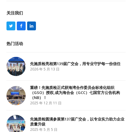
关注我们
T
F
L
w
a
i
i
c
n
t
e
k
热门活动
t
b
e
e
o
d
r
o
I
k
n
先施质检亮相第139届广交会，用专业守护每一份信任
2026 年 5 月 13 日
重磅！先施质检正式获海湾合作委员会标准化组织
（GSO）授权,成为海合会（GCC）七国官方公告机构
（NB）！
2025 年 12 月 11 日
先施质检圆满参展第137届广交会，以专业实力助力企业
质量升级
2025 年 5 月 5 日