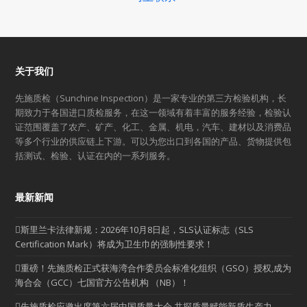
关于我们
先施质检（Sunchine Inspection）是一家专业的第三方检验机构，长
期致力于各国进口质检服务，在这一领域有着丰富的服务经验，检验认
证范围覆盖了农产、矿产、化工、金属、机电，汽车、建材以及消费品
等多个行业的供应链上下游。可以为您出口到各国的产品、货物提供包
括测试、检验、认证在内的一系列服务。
最新新闻
斯里兰卡法律新规：2026年10月8日起，SLS认证标志（SLS
Certification Mark）将成为卫生巾的强制性要求！
重磅！先施质检正式获海湾合作委员会标准化组织（GSO）授权,成为
海合会（GCC）七国官方公告机构 （NB）！
先施质检应邀出席第六届中国质量大会 共探质量赋能新质生产力