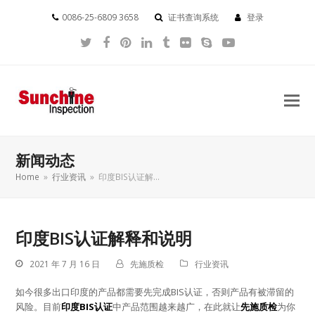
0086-25-6809 3658
证书查询系统
登录
Twitter
Facebook
Pinterest
LinkedIn
Tumblr
Flickr
Skype
YouTube
新闻动态
Home
»
行业资讯
»
印度BIS认证解…
印度BIS认证解释和说明
2021 年 7 月 16 日
先施质检
行业资讯
如今很多出口印度的产品都需要先完成BIS认证，否则产品有被滞留的
风险。目前
印度BIS认证
中产品范围越来越广，在此就让
先施质检
为你