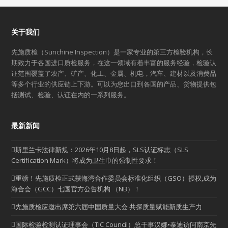
关于我们
先施质检（Sunchine Inspection）是一家专业的第三方检验机构，长
期致力于各国进口质检服务，在这一领域有着丰富的服务经验，检验认
证范围覆盖了农产、矿产、化工、金属、机电，汽车、建材以及消费品
等多个行业的供应链上下游。可以为您出口到各国的产品、货物提供包
括测试、检验、认证在内的一系列服务。
最新新闻
斯里兰卡法律新规：2026年10月8日起，SLS认证标志（SLS
Certification Mark）将成为卫生巾的强制性要求！
重磅！先施质检正式获海湾合作委员会标准化组织（GSO）授权,成为
海合会（GCC）七国官方公告机构 （NB）！
先施质检应邀出席第六届中国质量大会 共探质量赋能新质生产力
国际检验检测认证理事会（TIC Council）总干事汉娜•泰迪访问南京先