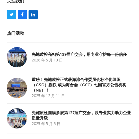
关注我们
T
F
L
w
a
i
i
c
n
t
e
k
热门活动
t
b
e
e
o
d
r
o
I
k
n
先施质检亮相第139届广交会，用专业守护每一份信任
2026 年 5 月 13 日
重磅！先施质检正式获海湾合作委员会标准化组织
（GSO）授权,成为海合会（GCC）七国官方公告机构
（NB）！
2025 年 12 月 11 日
先施质检圆满参展第137届广交会，以专业实力助力企业
质量升级
2025 年 5 月 5 日