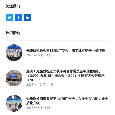
关注我们
T
F
L
w
a
i
i
c
n
t
e
k
热门活动
t
b
e
e
o
d
r
o
I
k
n
先施质检亮相第139届广交会，用专业守护每一份信任
2026 年 5 月 13 日
重磅！先施质检正式获海湾合作委员会标准化组织
（GSO）授权,成为海合会（GCC）七国官方公告机构
（NB）！
2025 年 12 月 11 日
先施质检圆满参展第137届广交会，以专业实力助力企业
质量升级
2025 年 5 月 5 日