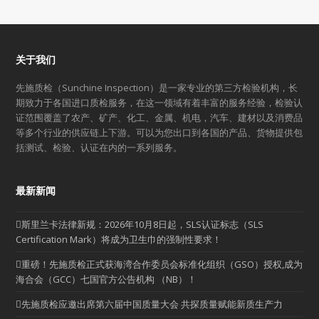
关于我们
先施质检（Sunchine Inspection）是一家专业的第三方检验机构，长
期致力于各国进口质检服务，在这一领域有着丰富的服务经验，检验认
证范围覆盖了农产、矿产、化工、金属、机电，汽车、建材以及消费品
等多个行业的供应链上下游。可以为您出口到各国的产品、货物提供包
括测试、检验、认证在内的一系列服务。
最新新闻
斯里兰卡法律新规：2026年10月8日起，SLS认证标志（SLS
Certification Mark）将成为卫生巾的强制性要求！
重磅！先施质检正式获海湾合作委员会标准化组织（GSO）授权,成为
海合会（GCC）七国官方公告机构 （NB）！
先施质检应邀出席第六届中国质量大会 共探质量赋能新质生产力