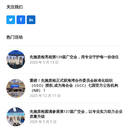
关注我们
T
F
L
w
a
i
i
c
n
t
e
k
热门活动
t
b
e
e
o
d
r
o
I
k
n
先施质检亮相第139届广交会，用专业守护每一份信任
2026 年 5 月 13 日
重磅！先施质检正式获海湾合作委员会标准化组织
（GSO）授权,成为海合会（GCC）七国官方公告机构
（NB）！
2025 年 12 月 11 日
先施质检圆满参展第137届广交会，以专业实力助力企业
质量升级
2025 年 5 月 5 日