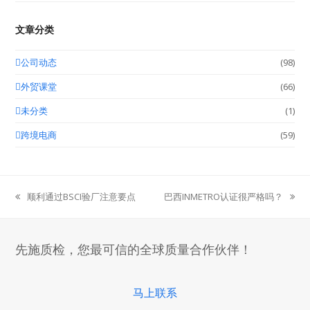
文章分类
公司动态
(98)
外贸课堂
(66)
未分类
(1)
跨境电商
(59)
顺利通过BSCI验厂注意要点
巴西INMETRO认证很严格吗？
previous
next
post:
post:
先施质检，您最可信的全球质量合作伙伴！
马上联系