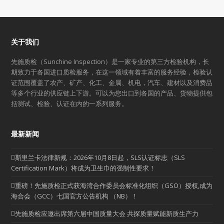
关于我们
先施质检（Sunchine Inspection）是一家专业的第三方检验机构，长
期致力于各国进口质检服务，在这一领域有着丰富的服务经验，检验认
证范围覆盖了农产、矿产、化工、金属、机电，汽车、建材以及消费品
等多个行业的供应链上下游。可以为您出口到各国的产品、货物提供包
括测试、检验、认证在内的一系列服务。
最新新闻
斯里兰卡法律新规：2026年10月8日起，SLS认证标志（SLS
Certification Mark）将成为卫生巾的强制性要求！
重磅！先施质检正式获海湾合作委员会标准化组织（GSO）授权,成为
海合会（GCC）七国官方公告机构 （NB）！
先施质检应邀出席第六届中国质量大会 共探质量赋能新质生产力