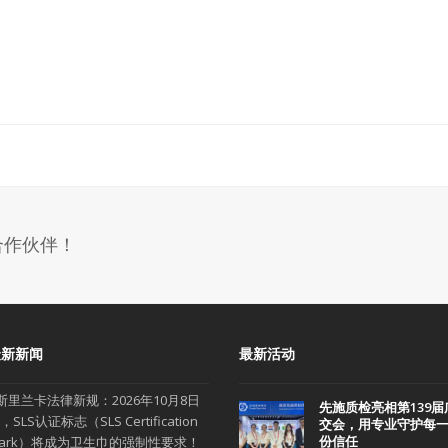
合作伙伴！
最新新闻
最新活动
斯里兰卡法律新规：2026年10月8日
先施质检亮相第139届
，SLS认证标志（SLS Certification
交会，用专业守护每
份信任
ark）将成为卫生巾的强制性要求！