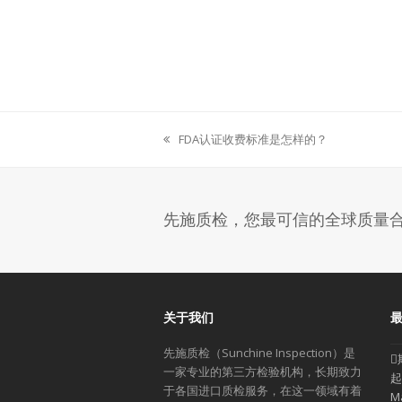
FDA认证收费标准是怎样的？
previous
post:
先施质检，您最可信的全球质量
关于我们
先施质检（Sunchine Inspection）是
一家专业的第三方检验机构，长期致力
起
于各国进口质检服务，在这一领域有着
M