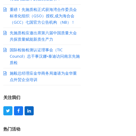
重磅！先施质检正式获海湾合作委员会
标准化组织（GSO）授权,成为海合会
（GCC）七国官方公告机构 （NB）！
先施质检应邀出席第六届中国质量大会
共探质量赋能新质生产力
国际检验检测认证理事会（TIC
Council）总干事汉娜•泰迪访问南京先施
质检
施毅总经理应金华商务局邀请为金华重
点外贸企业培训
关注我们
T
F
L
w
a
i
i
c
n
t
e
k
热门活动
t
b
e
e
o
d