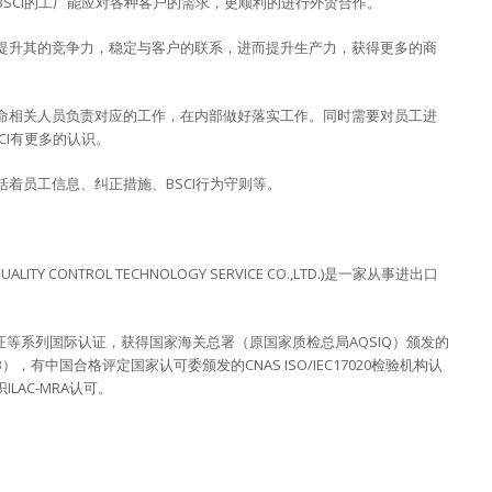
BSCI的工厂能应对各种客户的需求，更顺利的进行外贸合作。
，提升其的竞争力，稳定与客户的联系，进而提升生产力，获得更多的商
任命相关人员负责对应的工作，在内部做好落实工作。同时需要对员工进
CI有更多的认识。
括着员工信息、纠正措施、BSCI行为守则等。
TY CONTROL TECHNOLOGY SERVICE CO.,LTD.)是一家从事进出口
系认证等系列国际认证，获得国家海关总署（原国家质检总局AQSIQ）颁发的
有中国合格评定国家认可委颁发的CNAS ISO/IEC17020检验机构认
LAC-MRA认可。