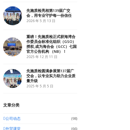
r
o
I
k
n
先施质检亮相第139届广交
会，用专业守护每一份信任
2026 年 5 月 13 日
重磅！先施质检正式获海湾合
作委员会标准化组织（GSO）
授权,成为海合会（GCC）七国
官方公告机构 （NB）！
2025 年 12 月 11 日
先施质检圆满参展第137届广
交会，以专业实力助力企业质
量升级
2025 年 5 月 5 日
文章分类
公司动态
(98)
外贸课堂
(66)