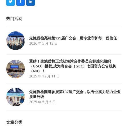
T
F
L
w
a
i
i
c
n
t
e
k
热门活动
t
b
e
e
o
d
r
o
I
k
n
先施质检亮相第139届广交会，用专业守护每一份信任
2026 年 5 月 13 日
重磅！先施质检正式获海湾合作委员会标准化组织
（GSO）授权,成为海合会（GCC）七国官方公告机构
（NB）！
2025 年 12 月 11 日
先施质检圆满参展第137届广交会，以专业实力助力企业
质量升级
2025 年 5 月 5 日
文章分类