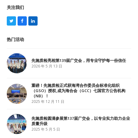
关注我们
T
F
L
w
a
i
i
c
n
t
e
k
热门活动
t
b
e
e
o
d
r
o
I
k
n
先施质检亮相第139届广交会，用专业守护每一份信任
2026 年 5 月 13 日
重磅！先施质检正式获海湾合作委员会标准化组织
（GSO）授权,成为海合会（GCC）七国官方公告机构
（NB）！
2025 年 12 月 11 日
先施质检圆满参展第137届广交会，以专业实力助力企业
质量升级
2025 年 5 月 5 日