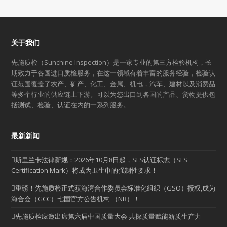
关于我们
先施质检（Sunchine Inspection）是一家专业的第三方检验机构，长
期致力于各国进口质检服务，在这一领域有着丰富的服务经验，检验认
证范围覆盖了农产、矿产、化工、金属、机电，汽车、建材以及消费品
等多个行业的供应链上下游。可以为您出口到各国的产品、货物提供包
括测试、检验、认证在内的一系列服务。
最新新闻
斯里兰卡法律新规：2026年10月8日起，SLS认证标志（SLS
Certification Mark）将成为卫生巾的强制性要求！
重磅！先施质检正式获海湾合作委员会标准化组织（GSO）授权,成为
海合会（GCC）七国官方公告机构 （NB）！
先施质检应邀出席第六届中国质量大会 共探质量赋能新质生产力