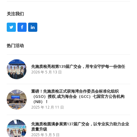
关注我们
T
F
L
w
a
i
i
c
n
t
e
k
热门活动
t
b
e
e
o
d
r
o
I
k
n
先施质检亮相第139届广交会，用专业守护每一份信任
2026 年 5 月 13 日
重磅！先施质检正式获海湾合作委员会标准化组织
（GSO）授权,成为海合会（GCC）七国官方公告机构
（NB）！
2025 年 12 月 11 日
先施质检圆满参展第137届广交会，以专业实力助力企业
质量升级
2025 年 5 月 5 日