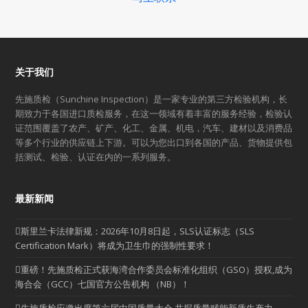
关于我们
先施质检（Sunchine Inspection）是一家专业的第三方检验机构，长
期致力于各国进口质检服务，在这一领域有着丰富的服务经验，检验认
证范围覆盖了农产、矿产、化工、金属、机电，汽车、建材以及消费品
等多个行业的供应链上下游。可以为您出口到各国的产品、货物提供包
括测试、检验、认证在内的一系列服务。
最新新闻
斯里兰卡法律新规：2026年10月8日起，SLS认证标志（SLS
Certification Mark）将成为卫生巾的强制性要求！
重磅！先施质检正式获海湾合作委员会标准化组织（GSO）授权,成为
海合会（GCC）七国官方公告机构 （NB）！
先施质检应邀出席第六届中国质量大会 共探质量赋能新质生产力