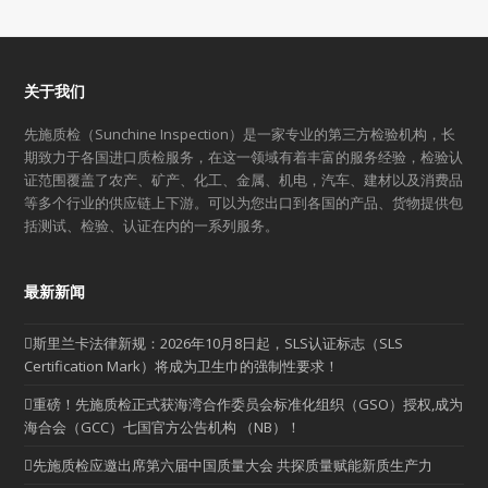
关于我们
先施质检（Sunchine Inspection）是一家专业的第三方检验机构，长
期致力于各国进口质检服务，在这一领域有着丰富的服务经验，检验认
证范围覆盖了农产、矿产、化工、金属、机电，汽车、建材以及消费品
等多个行业的供应链上下游。可以为您出口到各国的产品、货物提供包
括测试、检验、认证在内的一系列服务。
最新新闻
斯里兰卡法律新规：2026年10月8日起，SLS认证标志（SLS
Certification Mark）将成为卫生巾的强制性要求！
重磅！先施质检正式获海湾合作委员会标准化组织（GSO）授权,成为
海合会（GCC）七国官方公告机构 （NB）！
先施质检应邀出席第六届中国质量大会 共探质量赋能新质生产力