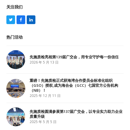
关注我们
T
F
L
w
a
i
i
c
n
t
e
k
热门活动
t
b
e
e
o
d
r
o
I
k
n
先施质检亮相第139届广交会，用专业守护每一份信任
2026 年 5 月 13 日
重磅！先施质检正式获海湾合作委员会标准化组织
（GSO）授权,成为海合会（GCC）七国官方公告机构
（NB）！
2025 年 12 月 11 日
先施质检圆满参展第137届广交会，以专业实力助力企业
质量升级
2025 年 5 月 5 日