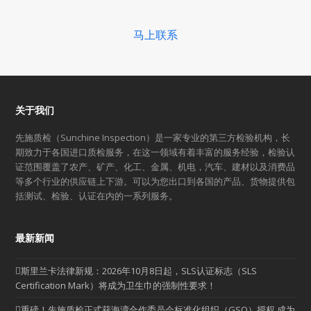
马上联系
关于我们
先施质检（Sunchine Inspection）是一家专业的第三方检验机构，长
期致力于各国进口质检服务，在这一领域有着丰富的服务经验，检验认
证范围覆盖了农产、矿产、化工、金属、机电，汽车、建材以及消费品
等多个行业的供应链上下游。可以为您出口到各国的产品、货物提供包
括测试、检验、认证在内的一系列服务。
最新新闻
斯里兰卡法律新规：2026年10月8日起，SLS认证标志（SLS
Certification Mark）将成为卫生巾的强制性要求！
重磅！先施质检正式获海湾合作委员会标准化组织（GSO）授权,成为