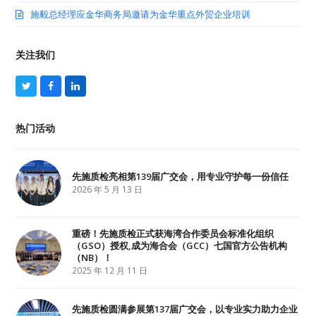
施毅总经理应金华商务局邀请为金华重点外贸企业培训
关注我们
T
F
L
w
a
i
i
c
n
t
e
k
热门活动
t
b
e
e
o
d
r
o
I
k
n
先施质检亮相第139届广交会，用专业守护每一份信任
2026 年 5 月 13 日
重磅！先施质检正式获海湾合作委员会标准化组织
（GSO）授权,成为海合会（GCC）七国官方公告机构
（NB）！
2025 年 12 月 11 日
先施质检圆满参展第137届广交会，以专业实力助力企业